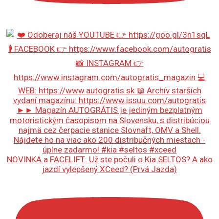
NOVINKA a FACELIFT: Už ste počuli o Kia SELTOS? A ako
jazdí vylepšený XCeed? (Prvá Jazda)