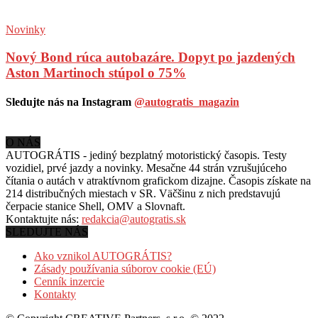
Novinky
Nový Bond rúca autobazáre. Dopyt po jazdených
Aston Martinoch stúpol o 75%
Sledujte nás na Instagram
@autogratis_magazin
O NÁS
AUTOGRÁTIS - jediný bezplatný motoristický časopis. Testy
vozidiel, prvé jazdy a novinky. Mesačne 44 strán vzrušujúceho
čítania o autách v
atraktívnom grafickom dizajne. Časopis získate na
214 distribučných miestach v SR. Väčšinu z nich predstavujú
čerpacie stanice Shell, OMV a Slovnaft.
Kontaktujte nás:
redakcia@autogratis.sk
SLEDUJTE NÁS
Ako vznikol AUTOGRÁTIS?
Zásady používania súborov cookie (EÚ)
Cenník inzercie
Kontakty