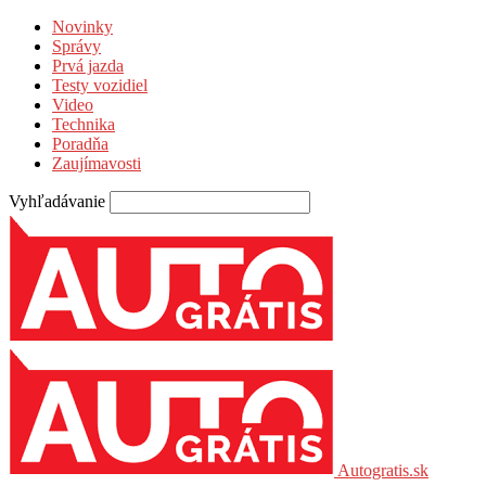
Novinky
Správy
Prvá jazda
Testy vozidiel
Video
Technika
Poradňa
Zaujímavosti
Vyhľadávanie
Autogratis.sk