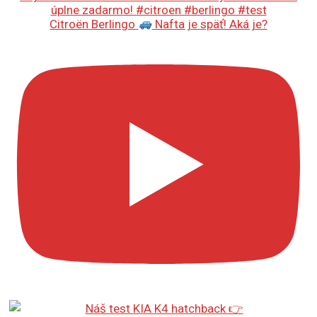
Citroën Berlingo
Nafta je späť! Aká je?