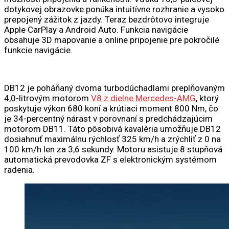
dotykovej obrazovke ponúka intuitívne rozhranie a vysoko
prepojený zážitok z jazdy. Teraz bezdrôtovo integruje
Apple CarPlay a Android Auto. Funkcia navigácie
obsahuje 3D mapovanie a online pripojenie pre pokročilé
funkcie navigácie.
DB12 je poháňaný dvoma turbodúchadlami preplňovaným
4,0-litrovým motorom
V8 z dielne Mercedes-AMG
, ktorý
poskytuje výkon 680 koní a krútiaci moment 800 Nm, čo
je 34-percentný nárast v porovnaní s predchádzajúcim
motorom DB11. Táto pôsobivá kavaléria umožňuje DB12
dosiahnuť maximálnu rýchlosť 325 km/h a zrýchliť z 0 na
100 km/h len za 3,6 sekundy. Motoru asistuje 8 stupňová
automatická prevodovka ZF s elektronickým systémom
radenia.