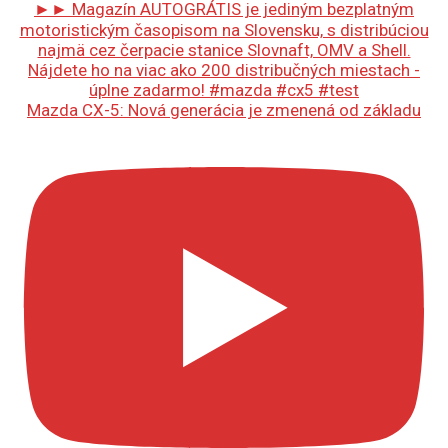
Mazda CX-5: Nová generácia je zmenená od základu