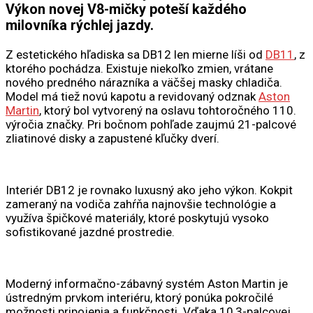
Výkon novej V8-mičky poteší každého
milovníka rýchlej jazdy.
Z estetického hľadiska sa DB12 len mierne líši od
DB11
, z
ktorého pochádza. Existuje niekoľko zmien, vrátane
nového predného nárazníka a väčšej masky chladiča.
Model má tiež novú kapotu a revidovaný odznak
Aston
Martin
, ktorý bol vytvorený na oslavu tohtoročného 110.
výročia značky. Pri bočnom pohľade zaujmú 21-palcové
zliatinové disky a zapustené kľučky dverí.
Interiér DB12 je rovnako luxusný ako jeho výkon. Kokpit
zameraný na vodiča zahŕňa najnovšie technológie a
využíva špičkové materiály, ktoré poskytujú vysoko
sofistikované jazdné prostredie.
Moderný informačno-zábavný systém Aston Martin je
ústredným prvkom interiéru, ktorý ponúka pokročilé
možnosti pripojenia a funkčnosti. Vďaka 10,3-palcovej