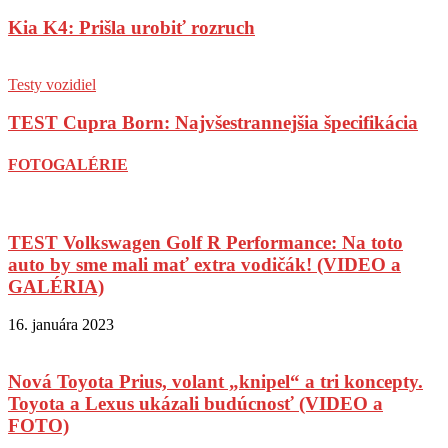
Kia K4: Prišla urobiť rozruch
Testy vozidiel
TEST Cupra Born: Najvšestrannejšia špecifikácia
FOTOGALÉRIE
TEST Volkswagen Golf R Performance: Na toto
auto by sme mali mať extra vodičák! (VIDEO a
GALÉRIA)
16. januára 2023
Nová Toyota Prius, volant „knipel“ a tri koncepty.
Toyota a Lexus ukázali budúcnosť (VIDEO a
FOTO)