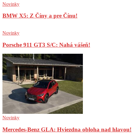
Novinky
BMW X5: Z Číny a pre Čínu!
Novinky
Porsche 911 GT3 S/C: Nahá vášeň!
Novinky
Mercedes-Benz GLA: Hviezdna obloha nad hlavou!