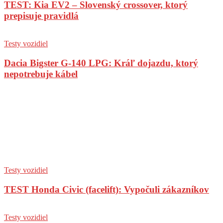
TEST: Kia EV2 – Slovenský crossover, ktorý
prepisuje pravidlá
Testy vozidiel
Dacia Bigster G-140 LPG: Kráľ dojazdu, ktorý
nepotrebuje kábel
Testy vozidiel
TEST Honda Civic (facelift): Vypočuli zákazníkov
Testy vozidiel