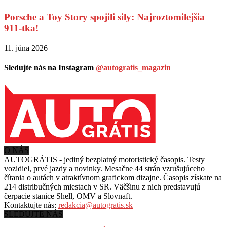
Porsche a Toy Story spojili sily: Najroztomilejšia
911-tka!
11. júna 2026
Sledujte nás na Instagram
@autogratis_magazin
O NÁS
AUTOGRÁTIS - jediný bezplatný motoristický časopis. Testy
vozidiel, prvé jazdy a novinky. Mesačne 44 strán vzrušujúceho
čítania o autách v
atraktívnom grafickom dizajne. Časopis získate na
214 distribučných miestach v SR. Väčšinu z nich predstavujú
čerpacie stanice Shell, OMV a Slovnaft.
Kontaktujte nás:
redakcia@autogratis.sk
SLEDUJTE NÁS