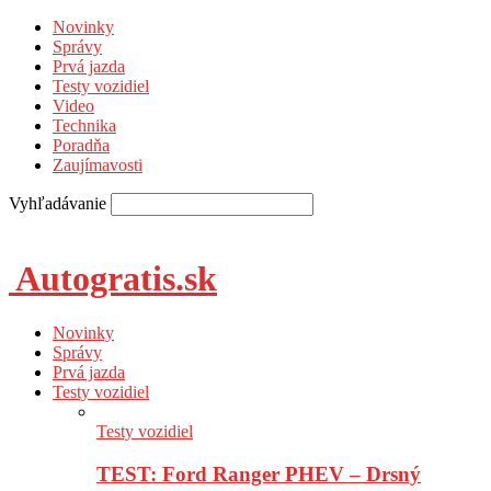
Novinky
Správy
Prvá jazda
Testy vozidiel
Video
Technika
Poradňa
Zaujímavosti
Vyhľadávanie
Autogratis.sk
Novinky
Správy
Prvá jazda
Testy vozidiel
Testy vozidiel
TEST: Ford Ranger PHEV – Drsný