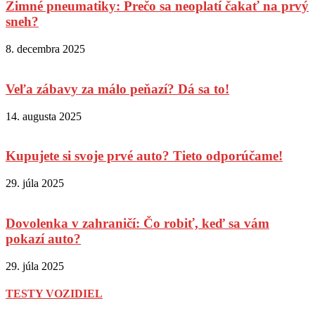
Zimné pneumatiky: Prečo sa neoplatí čakať na prvý
sneh?
8. decembra 2025
Veľa zábavy za málo peňazí? Dá sa to!
14. augusta 2025
Kupujete si svoje prvé auto? Tieto odporúčame!
29. júla 2025
Dovolenka v zahraničí: Čo robiť, keď sa vám
pokazí auto?
29. júla 2025
TESTY VOZIDIEL