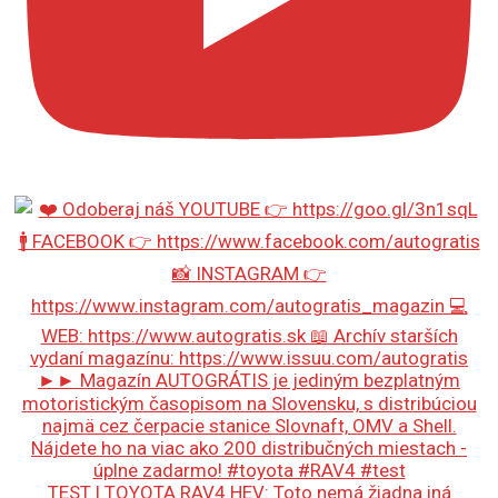
TEST | TOYOTA RAV4 HEV: Toto nemá žiadna iná