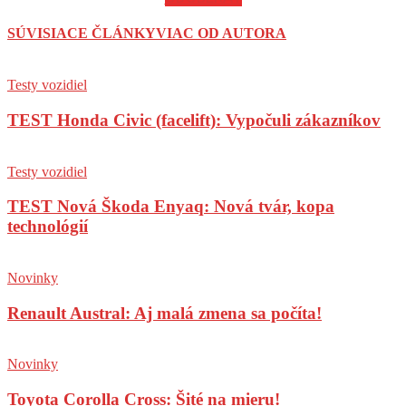
SÚVISIACE ČLÁNKY
VIAC OD AUTORA
Testy vozidiel
TEST Honda Civic (facelift): Vypočuli zákazníkov
Testy vozidiel
TEST Nová Škoda Enyaq: Nová tvár, kopa
technológií
Novinky
Renault Austral: Aj malá zmena sa počíta!
Novinky
Toyota Corolla Cross: Šité na mieru!