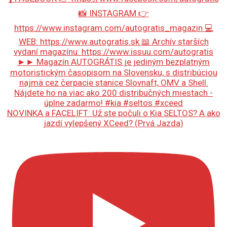
NOVINKA a FACELIFT: Už ste počuli o Kia SELTOS? A ako
jazdí vylepšený XCeed? (Prvá Jazda)