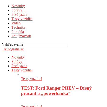
Novinky
Správy
Prvá jazda
Testy vozidiel
Video
Technika
Poradňa
Zaujímavosti
Vyhľadávanie
Autogratis.sk
Novinky
Správy
Prvá jazda
Testy vozidiel
Testy vozidiel
TEST: Ford Ranger PHEV – Drsný
pracant a „powerbanka“
Testy vozidiel