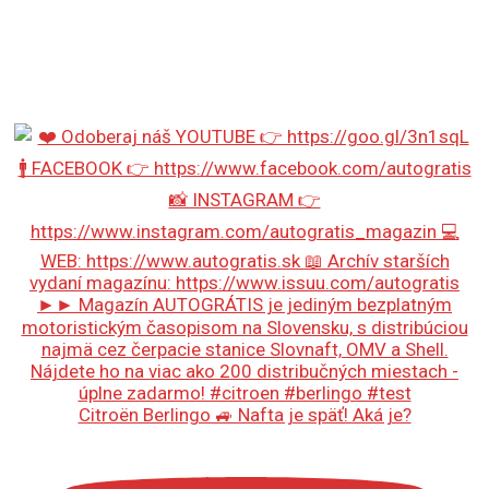
Citroën Berlingo 🚙 Nafta je späť! Aká je?