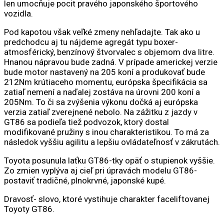
len umocňuje pocit pravého japonského športového
vozidla.
Pod kapotou však veľké zmeny nehľadajte. Tak ako u
predchodcu aj tu nájdeme agregát typu boxer-
atmosférický, benzínový štvorvalec s objemom dva litre.
Hnanou nápravou bude zadná. V prípade americkej verzie
bude motor nastavený na 205 koní a produkovať bude
212Nm krútiaceho momentu, európska špecifikácia sa
zatiaľ nemení a naďalej zostáva na úrovni 200 koní a
205Nm. To či sa zvýšenia výkonu dočká aj európska
verzia zatiaľ zverejnené nebolo. Na zážitku z jazdy v
GT86 sa podieľa tiež podvozok, ktorý dostal
modifikované pružiny s inou charakteristikou. To má za
následok vyššiu agilitu a lepšiu ovládateľnosť v zákrutách.
Toyota posunula laťku GT86-tky opäť o stupienok vyššie.
Zo zmien vyplýva aj cieľ pri úpravách modelu GT86-
postaviť tradičné, plnokrvné, japonské kupé.
Dravosť- slovo, ktoré vystihuje charakter faceliftovanej
Toyoty GT86.