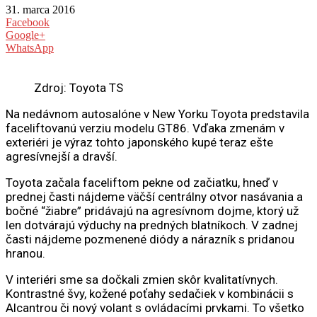
31. marca 2016
Facebook
Google+
WhatsApp
Zdroj: Toyota TS
Na nedávnom autosalóne v New Yorku Toyota predstavila
faceliftovanú verziu modelu GT86. Vďaka zmenám v
exteriéri je výraz tohto japonského kupé teraz ešte
agresívnejší a dravší.
Toyota začala faceliftom pekne od začiatku, hneď v
prednej časti nájdeme väčší centrálny otvor nasávania a
bočné “žiabre” pridávajú na agresívnom dojme, ktorý už
len dotvárajú výduchy na predných blatníkoch. V zadnej
časti nájdeme pozmenené diódy a nárazník s pridanou
hranou.
V interiéri sme sa dočkali zmien skôr kvalitatívnych.
Kontrastné švy, kožené poťahy sedačiek v kombinácii s
Alcantrou či nový volant s ovládacími prvkami. To všetko