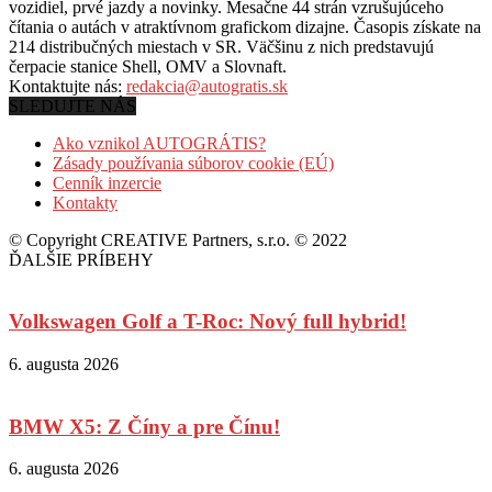
vozidiel, prvé jazdy a novinky. Mesačne 44 strán vzrušujúceho
čítania o autách v
atraktívnom grafickom dizajne. Časopis získate na
214 distribučných miestach v SR. Väčšinu z nich predstavujú
čerpacie stanice Shell, OMV a Slovnaft.
Kontaktujte nás:
redakcia@autogratis.sk
SLEDUJTE NÁS
Ako vznikol AUTOGRÁTIS?
Zásady používania súborov cookie (EÚ)
Cenník inzercie
Kontakty
© Copyright CREATIVE Partners, s.r.o. © 2022
ĎALŠIE PRÍBEHY
Volkswagen Golf a T-Roc: Nový full hybrid!
6. augusta 2026
BMW X5: Z Číny a pre Čínu!
6. augusta 2026