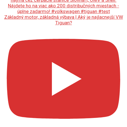
Základný motor, základná výbava | Aký je najlacnejší VW
Tiguan?