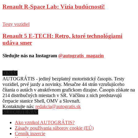
Renault R-Space Lab: Vízia budúcnosti!
Testy vozidiel
Renault 5 E-TECH: Retro, ktoré technológiami
udáva smer
Sledujte nás na Instagram
@autogratis_magazin
O NÁS
AUTOGRÁTIS - jediný bezplatný motoristický časopis. Testy
vozidiel, prvé jazdy a novinky. Mesačne 44 strán vzrušujúceho
čítania o autách v
atraktívnom grafickom dizajne. Časopis získate na
214 distribučných miestach v SR. Väčšinu z nich predstavujú
čerpacie stanice Shell, OMV a Slovnaft.
Kontaktujte nás:
redakcia@autogratis.sk
SLEDUJTE NÁS
Ako vznikol AUTOGRÁTIS?
Zásady používania súborov cookie (EÚ)
Cenník inzercie