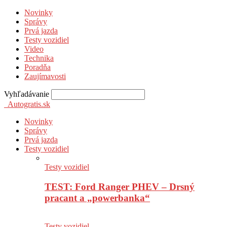
Novinky
Správy
Prvá jazda
Testy vozidiel
Video
Technika
Poradňa
Zaujímavosti
Vyhľadávanie
Autogratis.sk
Novinky
Správy
Prvá jazda
Testy vozidiel
Testy vozidiel
TEST: Ford Ranger PHEV – Drsný
pracant a „powerbanka“
Testy vozidiel