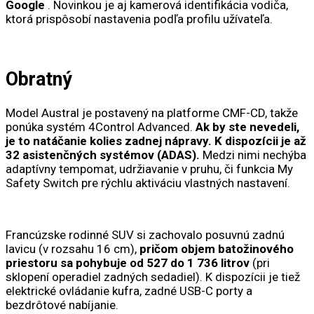
Google
. Novinkou je aj kamerová identifikácia vodiča,
ktorá prispôsobí nastavenia podľa profilu užívateľa.
Obratný
Model Austral je postavený na platforme CMF-CD, takže
ponúka systém 4Control Advanced.
Ak by ste nevedeli,
je to natáčanie kolies zadnej nápravy. K dispozícii je až
32 asistenčných systémov (ADAS).
Medzi nimi nechýba
adaptívny tempomat, udržiavanie v pruhu, či funkcia My
Safety Switch pre rýchlu aktiváciu vlastných nastavení.
Francúzske rodinné SUV si zachovalo posuvnú zadnú
lavicu (v rozsahu 16 cm),
pričom objem batožinového
priestoru sa pohybuje od 527 do 1 736 litrov
(pri
sklopení operadiel zadných sedadiel). K dispozícii je tiež
elektrické ovládanie kufra, zadné USB-C porty a
bezdrôtové nabíjanie.