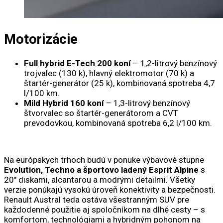
Motorizácie
Full hybrid E-Tech 200
koní
– 1,2-litrový benzínový
trojvalec (130 k), hlavný elektromotor (70 k) a
štartér-generátor (25 k), kombinovaná spotreba 4,7
l/100 km.
Mild Hybrid 160 koní
– 1,3-litrový benzínový
štvorvalec so štartér-generátorom a CVT
prevodovkou, kombinovaná spotreba 6,2 l/100 km.
Na európskych trhoch budú v ponuke
výbavové stupne
Evolution, Techno a športovo ladený Esprit Alpine
s
20″ diskami, alcantarou a modrými detailmi. Všetky
verzie ponúkajú vysokú úroveň konektivity a bezpečnosti.
Renault Austral teda ostáva všestranným SUV pre
každodenné použitie aj spoločníkom na dlhé cesty – s
komfortom, technológiami a hybridným pohonom na