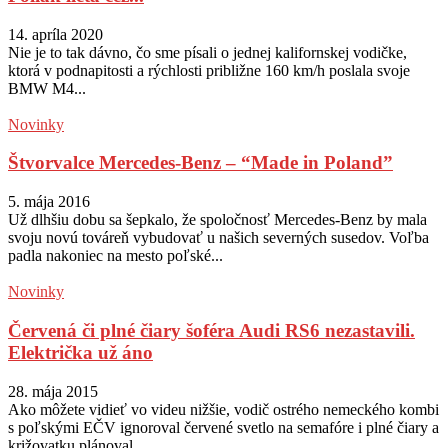
14. apríla 2020
Nie je to tak dávno, čo sme písali o jednej kalifornskej vodičke,
ktorá v podnapitosti a rýchlosti približne 160 km/h poslala svoje
BMW M4...
Novinky
Štvorvalce Mercedes-Benz – “Made in Poland”
5. mája 2016
Už dlhšiu dobu sa šepkalo, že spoločnosť Mercedes-Benz by mala
svoju novú továreň vybudovať u našich severných susedov. Voľba
padla nakoniec na mesto poľské...
Novinky
Červená či plné čiary šoféra Audi RS6 nezastavili.
Električka už áno
28. mája 2015
Ako môžete vidieť vo videu nižšie, vodič ostrého nemeckého kombi
s poľskými EČV ignoroval červené svetlo na semafóre i plné čiary a
križovatku plánoval...