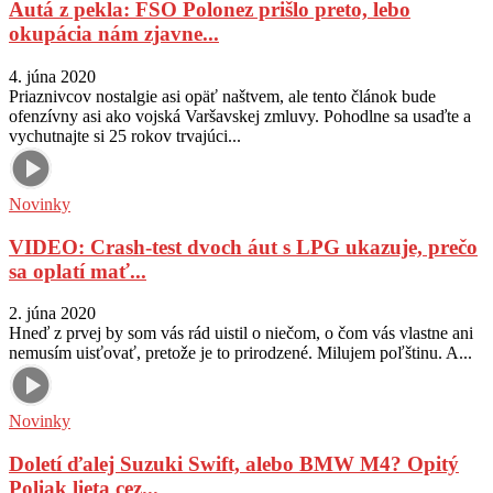
Autá z pekla: FSO Polonez prišlo preto, lebo
okupácia nám zjavne...
4. júna 2020
Priaznivcov nostalgie asi opäť naštvem, ale tento článok bude
ofenzívny asi ako vojská Varšavskej zmluvy. Pohodlne sa usaďte a
vychutnajte si 25 rokov trvajúci...
Novinky
VIDEO: Crash-test dvoch áut s LPG ukazuje, prečo
sa oplatí mať...
2. júna 2020
Hneď z prvej by som vás rád uistil o niečom, o čom vás vlastne ani
nemusím uisťovať, pretože je to prirodzené. Milujem poľštinu. A...
Novinky
Doletí ďalej Suzuki Swift, alebo BMW M4? Opitý
Poliak lieta cez...