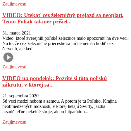
Zaujímavosti
VIDEO: Utekať cez železničný prejazd sa neoplatí.
Tento Poliak takmer prišiel...
31. marca 2021
Video, ktoré zverejnili poľské železnice malo upozorniť na dve veci:
Na to, že cez železničné priecestie sa určite nemá chodiť cez
červenú, ale keď...
Zaujímavosti
VIDEO na pondelok: Pozrite si túto poľskú
zákrutu, v ktorej sa...
21. septembra 2020
Sú veci medzi nebom a zemou. A potom je tu Poľsko. Krajina
neobmedzených možností, v ktorej lietajú Swifty, jazdia
nezničiteľné pekelné stroje, alebo hitparádou...
Zaujímavosti