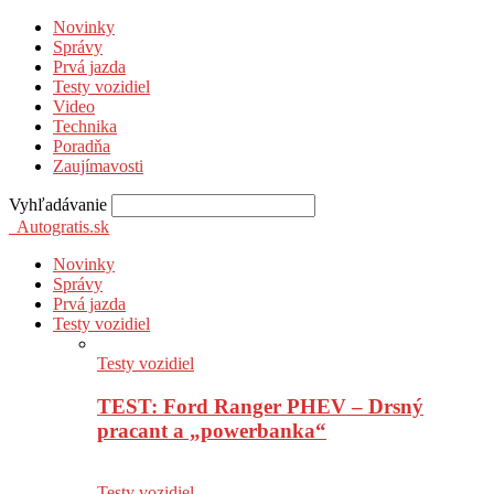
Novinky
Správy
Prvá jazda
Testy vozidiel
Video
Technika
Poradňa
Zaujímavosti
Vyhľadávanie
Autogratis.sk
Novinky
Správy
Prvá jazda
Testy vozidiel
Testy vozidiel
TEST: Ford Ranger PHEV – Drsný
pracant a „powerbanka“
Testy vozidiel