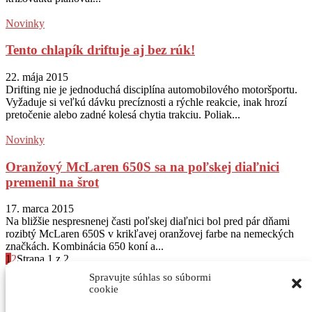
Novinky
Tento chlapík driftuje aj bez rúk!
22. mája 2015
Drifting nie je jednoduchá disciplína automobilového motoršportu.
Vyžaduje si veľkú dávku precíznosti a rýchle reakcie, inak hrozí
pretočenie alebo zadné kolesá chytia trakciu. Poliak...
Novinky
Oranžový McLaren 650S sa na poľskej diaľnici
premenil na šrot
17. marca 2015
Na bližšie nespresnenej časti poľskej diaľnici bol pred pár dňami
rozibtý McLaren 650S v krikľavej oranžovej farbe na nemeckých
značkách. Kombinácia 650 koní a...
1
2
Strana 1 z 2
Spravujte súhlas so súbormi
Sledujte nás na Instagram
@autogratis_magazin
cookie