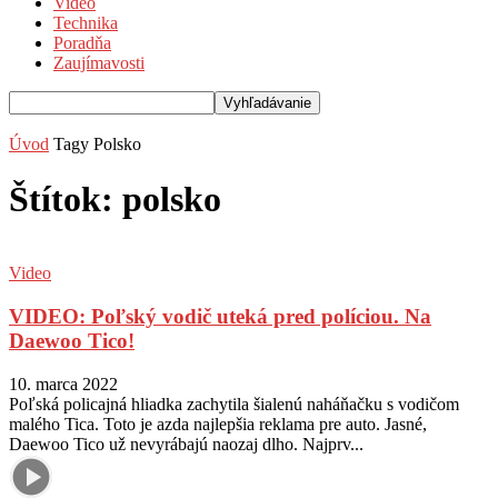
Video
Technika
Poradňa
Zaujímavosti
Úvod
Tagy
Polsko
Štítok: polsko
Video
VIDEO: Poľský vodič uteká pred políciou. Na
Daewoo Tico!
10. marca 2022
Poľská policajná hliadka zachytila šialenú naháňačku s vodičom
malého Tica. Toto je azda najlepšia reklama pre auto. Jasné,
Daewoo Tico už nevyrábajú naozaj dlho. Najprv...