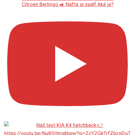
Citroën Berlingo 🚙 Nafta je späť! Aká je?