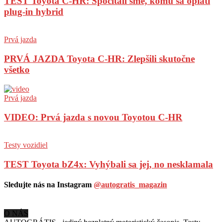
TEST Toyota C-HR: Spočítali sme, komu sa oplatí
plug-in hybrid
Prvá jazda
PRVÁ JAZDA Toyota C-HR: Zlepšili skutočne
všetko
Prvá jazda
VIDEO: Prvá jazda s novou Toyotou C-HR
Testy vozidiel
TEST Toyota bZ4x: Vyhýbali sa jej, no nesklamala
Sledujte nás na Instagram
@autogratis_magazin
O NÁS