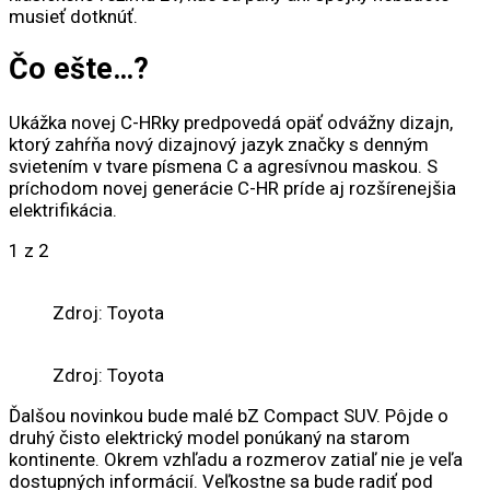
musieť dotknúť.
Čo ešte…?
Ukážka novej C-HRky predpovedá opäť odvážny dizajn,
ktorý zahŕňa nový dizajnový jazyk značky s denným
svietením v tvare písmena C a agresívnou maskou. S
príchodom novej generácie C-HR príde aj rozšírenejšia
elektrifikácia.
1
z 2
Zdroj: Toyota
Zdroj: Toyota
Ďalšou novinkou bude malé bZ Compact SUV. Pôjde o
druhý čisto elektrický model ponúkaný na starom
kontinente. Okrem vzhľadu a rozmerov zatiaľ nie je veľa
dostupných informácií. Veľkostne sa bude radiť pod