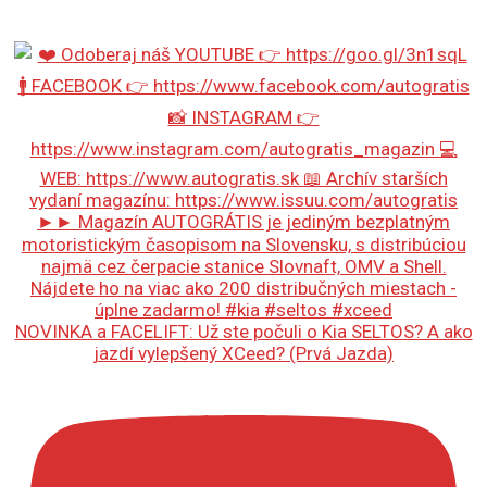
NOVINKA a FACELIFT: Už ste počuli o Kia SELTOS? A ako
jazdí vylepšený XCeed? (Prvá Jazda)