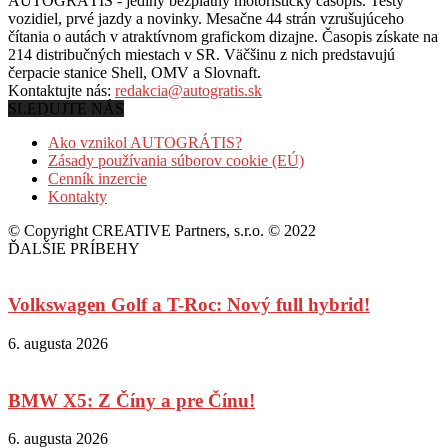
AUTOGRÁTIS - jediný bezplatný motoristický časopis. Testy
vozidiel, prvé jazdy a novinky. Mesačne 44 strán vzrušujúceho
čítania o autách v
atraktívnom grafickom dizajne. Časopis získate na
214 distribučných miestach v SR. Väčšinu z nich predstavujú
čerpacie stanice Shell, OMV a Slovnaft.
Kontaktujte nás:
redakcia@autogratis.sk
SLEDUJTE NÁS
Ako vznikol AUTOGRÁTIS?
Zásady používania súborov cookie (EÚ)
Cenník inzercie
Kontakty
© Copyright CREATIVE Partners, s.r.o. © 2022
ĎALŠIE PRÍBEHY
Volkswagen Golf a T-Roc: Nový full hybrid!
6. augusta 2026
BMW X5: Z Číny a pre Čínu!
6. augusta 2026