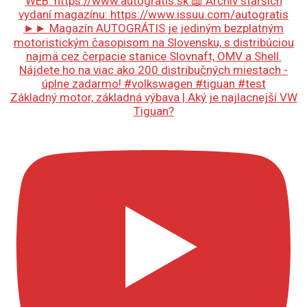
Základný motor, základná výbava | Aký je najlacnejší VW
Tiguan?