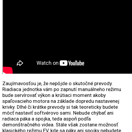
Zaujímavosťou je, že nepôjde o skutočné prevody.
Riadiaca jednotka vám po zapnutí manuálneho režimu
bude servírovať výkon a krútiaci moment akoby
spaľovacieho motora na základe dopredu nastavenej
krivky. Dlhé či krátke prevody si tak teoreticky budete
môcť nastaviť softvérovo sami. Nebude chýbať ani
radiaca páka a spojka, teda aspoň podľa
demonštračného videa. Stále však zostane možnosť
klasického režimu EV, kde sa páky ani spojky nebudete