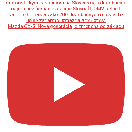
Mazda CX-5: Nová generácia je zmenená od základu