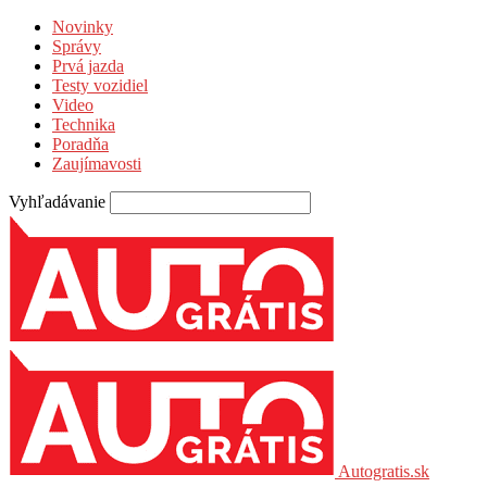
Novinky
Správy
Prvá jazda
Testy vozidiel
Video
Technika
Poradňa
Zaujímavosti
Vyhľadávanie
Autogratis.sk