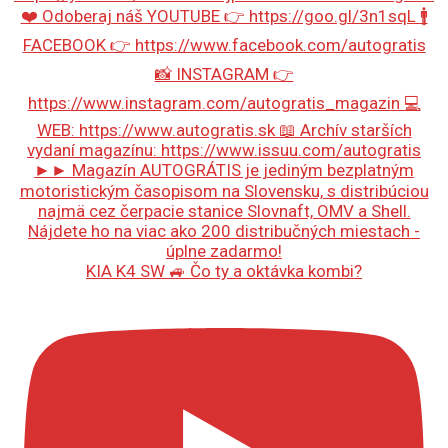
KIA K4 SW 🚙 Čo ty a oktávka kombi?