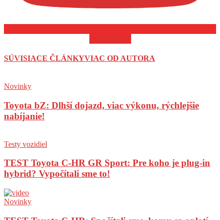
ODOBERAŤ
SÚVISIACE ČLÁNKY
VIAC OD AUTORA
Novinky
Toyota bZ: Dlhší dojazd, viac výkonu, rýchlejšie
nabíjanie!
Testy vozidiel
TEST Toyota C-HR GR Sport: Pre koho je plug-in
hybrid? Vypočítali sme to!
Novinky