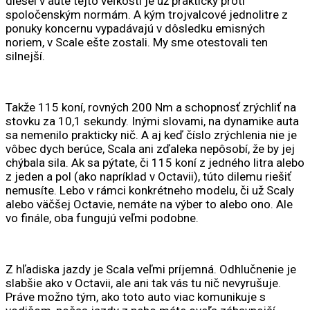
diesel v aute tejto veľkosti je už prakticky proti
spoločenským normám. A kým trojvalcové jednolitre z
ponuky koncernu vypadávajú v dôsledku emisných
noriem, v Scale ešte zostali. My sme otestovali ten
silnejší.
Takže 115 koní, rovných 200 Nm a schopnosť zrýchliť na
stovku za 10,1 sekundy. Inými slovami, na dynamike auta
sa nemenilo prakticky nič. A aj keď číslo zrýchlenia nie je
vôbec dych berúce, Scala ani zďaleka nepôsobí, že by jej
chýbala sila. Ak sa pýtate, či 115 koní z jedného litra alebo
z jeden a pol (ako napríklad v Octavii), túto dilemu riešiť
nemusíte. Lebo v rámci konkrétneho modelu, či už Scaly
alebo väčšej Octavie, nemáte na výber to alebo ono. Ale
vo finále, oba fungujú veľmi podobne.
Z hľadiska jazdy je Scala veľmi príjemná. Odhlučnenie je
slabšie ako v Octavii, ale ani tak vás tu nič nevyrušuje.
Práve možno tým, ako toto auto viac komunikuje s