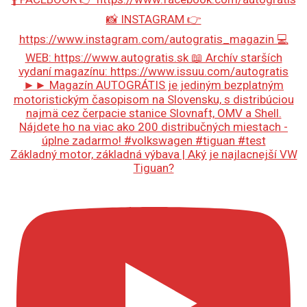
Základný motor, základná výbava | Aký je najlacnejší VW
Tiguan?