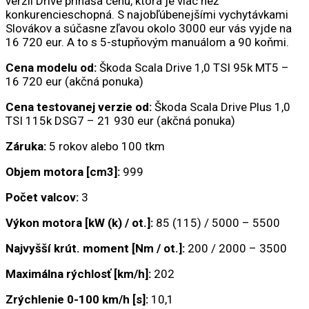
verzii Drive prináša cenu, ktorá je viac než
konkurencieschopná. S najobľúbenejšími vychytávkami
Slovákov a súčasne zľavou okolo 3000 eur vás vyjde na
16 720 eur. A to s 5-stupňovým manuálom a 90 koňmi.
Cena modelu od:
Škoda Scala Drive 1,0 TSI 95k MT5 –
16 720 eur (akčná ponuka)
Cena testovanej verzie od:
Škoda Scala Drive Plus 1,0
TSI 115k DSG7 – 21 930 eur (akčná ponuka)
Záruka:
5 rokov alebo 100 tkm
Objem motora [cm3]:
999
Počet valcov:
3
Výkon motora [kW (k) / ot.]:
85 (115) / 5000 – 5500
Najvyšší krút. moment [Nm / ot.]:
200 / 2000 – 3500
Maximálna rýchlosť [km/h]:
202
Zrýchlenie 0-100 km/h [s]:
10,1