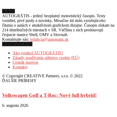
O NÁS
AUTOGRÁTIS - jediný bezplatný motoristický časopis. Testy
vozidiel, prvé jazdy a novinky. Mesačne 44 strán vzrušujúceho
čítania o autách v
atraktívnom grafickom dizajne. Časopis získate na
214 distribučných miestach v SR. Väčšinu z nich predstavujú
čerpacie stanice Shell, OMV a Slovnaft.
Kontaktujte nás:
redakcia@autogratis.sk
SLEDUJTE NÁS
Ako vznikol AUTOGRÁTIS?
Zásady používania súborov cookie (EÚ)
Cenník inzercie
Kontakty
© Copyright CREATIVE Partners, s.r.o. © 2022
ĎALŠIE PRÍBEHY
Volkswagen Golf a T-Roc: Nový full hybrid!
6. augusta 2026