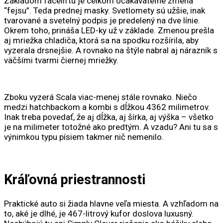
Základom faceliftu je celkom očakávateľne zmena
“fejsu”. Teda prednej masky. Svetlomety sú užšie, inak
tvarované a svetelný podpis je predelený na dve línie.
Okrem toho, prináša LED-ky už v základe. Zmenou prešla
aj mriežka chladiča, ktorá sa na spodku rozšírila, aby
vyzerala drsnejšie. A rovnako na štýle nabral aj nárazník s
väčšími tvarmi čiernej mriežky.
Zboku vyzerá Scala viac-menej stále rovnako. Niečo
medzi hatchbackom a kombi s dĺžkou 4362 milimetrov.
Inak treba povedať, že aj dĺžka, aj šírka, aj výška – všetko
je na milimeter totožné ako predtým. A vzadu? Ani tu sa s
výnimkou typu písiem takmer nič nemenilo.
Kráľovná priestrannosti
Praktické auto si žiada hlavne veľa miesta. A vzhľadom na
to, aké je dlhé, je 467-litrový kufor doslova luxusný.