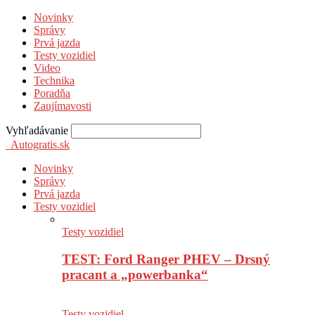
Novinky
Správy
Prvá jazda
Testy vozidiel
Video
Technika
Poradňa
Zaujímavosti
Vyhľadávanie
Autogratis.sk
Novinky
Správy
Prvá jazda
Testy vozidiel
Testy vozidiel
TEST: Ford Ranger PHEV – Drsný
pracant a „powerbanka“
Testy vozidiel