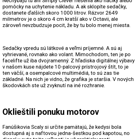
Nechýbajú tu ani Simply Clever riešenia ako háčiky alebo
pomôcky na uchytenie nákladu. A ak sklopíte sedačky,
dostanete ďalších skoro 1000 litrov. Rázvor 2649
milmetrov je o skoro 4 cm kratší ako v Octavii, ale
zároveň nevzbudzuje pocit, že by tu bolo menej miesta.
Sedačky vpredu sú látkové a veľmi príjemné. A sú aj
vyhrievané, rovnako ako volant. Mimochodom, ten je po
facelifte už iba dvojramenný. Z hľadiska digitálnej výbavy
v našom kuse nájdete 10-palcový prístrojový štít, to je
ten väčší, a osempalcové multimédiá, to sú zas tie
základné. Na nich je vidno, že grafika je staršia. V nových
škodovkách ste už zvyknutí na iné rozhranie.
Oklieštili ponuku motorov
Fanúšikovia Scaly si určite pamätajú, že kedysi bola
dostupná aj s naftovou jedna-šestkou pod kapotou, no