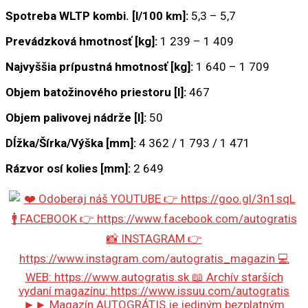
Spotreba WLTP kombi. [l/100 km]:
5,3 – 5,7
Prevádzková hmotnosť [kg]:
1 239 – 1 409
Najvyššia prípustná hmotnosť [kg]:
1 640 – 1 709
Objem batožinového priestoru [l]:
467
Objem palivovej nádrže [l]:
50
Dĺžka/Šírka/Výška [mm]:
4 362 / 1 793 / 1 471
Rázvor osí kolies [mm]:
2 649