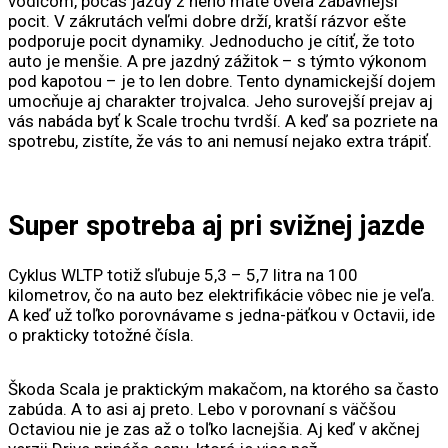
vodičom, počas jazdy z neho máte oveľa zábavnejší
pocit. V zákrutách veľmi dobre drží, kratší rázvor ešte
podporuje pocit dynamiky. Jednoducho je cítiť, že toto
auto je menšie. A pre jazdný zážitok – s týmto výkonom
pod kapotou – je to len dobre. Tento dynamickejší dojem
umocňuje aj charakter trojvalca. Jeho surovejší prejav aj
vás nabáda byť k Scale trochu tvrdší. A keď sa pozriete na
spotrebu, zistíte, že vás to ani nemusí nejako extra trápiť.
Super spotreba aj pri svižnej jazde
Cyklus WLTP totiž sľubuje 5,3 – 5,7 litra na 100
kilometrov, čo na auto bez elektrifikácie vôbec nie je veľa.
A keď už toľko porovnávame s jedna-päťkou v Octavii, ide
o prakticky totožné čísla.
Škoda Scala je praktickým makačom, na ktorého sa často
zabúda. A to asi aj preto. Lebo v porovnaní s väčšou
Octaviou nie je zas až o toľko lacnejšia. Aj keď v akčnej