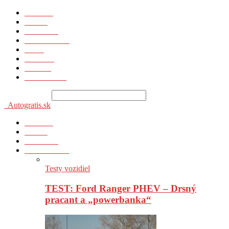
Novinky
Správy
Prvá jazda
Testy vozidiel
Video
Technika
Poradňa
Zaujímavosti
Vyhľadávanie
Autogratis.sk
Novinky
Správy
Prvá jazda
Testy vozidiel
Testy vozidiel
TEST: Ford Ranger PHEV – Drsný
pracant a „powerbanka“