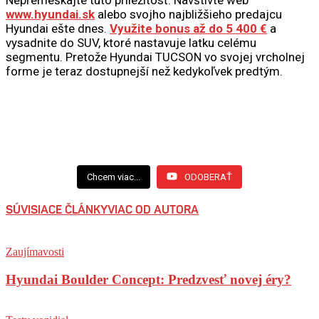
www.hyundai.sk
alebo svojho najbližšieho predajcu
Hyundai ešte dnes.
Využite bonus až do 5 400 €
a
vysadnite do SUV, ktoré nastavuje latku celému
segmentu. Pretože Hyundai TUCSON vo svojej vrcholnej
forme je teraz dostupnejší než kedykoľvek predtým.
Chcem viac...
ODOBERAŤ
SÚVISIACE ČLÁNKY
VIAC OD AUTORA
Zaujímavosti
Hyundai Boulder Concept: Predzvesť novej éry?