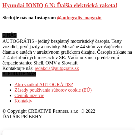
Hyundai IONIQ 6 N: Ďalšia elektrická raketa!
Sledujte nás na Instagram
@autogratis_magazin
O NÁS
AUTOGRÁTIS - jediný bezplatný motoristický časopis. Testy
vozidiel, prvé jazdy a novinky. Mesačne 44 strán vzrušujúceho
čítania o autách v
atraktívnom grafickom dizajne. Časopis získate na
214 distribučných miestach v SR. Väčšinu z nich predstavujú
čerpacie stanice Shell, OMV a Slovnaft.
Kontaktujte nás:
redakcia@autogratis.sk
SLEDUJTE NÁS
Ako vznikol AUTOGRÁTIS?
Zásady používania súborov cookie (EÚ)
Cenník inzercie
Kontakty
© Copyright CREATIVE Partners, s.r.o. © 2022
ĎALŠIE PRÍBEHY
Volkswagen Golf a T-Roc: Nový full hybrid!