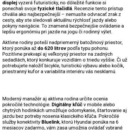
displej
vyzerá futuristicky, no dôležité funkcie si
ponechali svoje
fyzické tlačidlá
. Recenzie tento prístup
chvália ako najbezpečnejší – nemusíte odvracať zrak z
cesty, aby ste sledovali aktuálnu rýchlosť jazdy alebo
pokyny navigácie. To znamená bezpečnejšie ovládanie a
lepšiu ergonómiu pri jazde na jogu či rodinný výlet.
Aktívne rodiny poteší nadpriemerný batožinový priestor,
ktorý ponúka až
do 620 litrov
podľa typu pohonu.
Pozitívne prekvapí aj veľkorysý priestor na zadných
sedadlách, ktorý konkuruje vozidlám o triedu vyššie. Či už
potrebujete naložiť bicykle, turistickú výbavu alebo kočík,
priestranný kufor a variabilita interiéru vás nesklamú.
Moderný manažér aj aktívna rodina určite ocenia
pokročilé technológie.
Digitálny kľúč
v mobile alebo
chytrých hodinkách umožňuje odomykanie, štartovanie aj
jazdu bez potreby nosenia klasického kľúča. Pokročilé
služby konektivity
Bluelink
, ktorú Hyundai ponúka na 6
mesiacov zadarmo, vám zasa umožnia ovládať vybrané