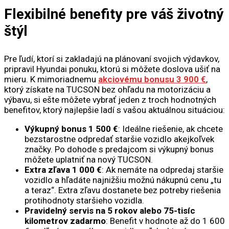
Flexibilné benefity pre váš životný
štýl
Pre ľudí, ktorí si zakladajú na plánovaní svojich výdavkov,
pripravil Hyundai ponuku, ktorú si môžete doslova ušiť na
mieru. K mimoriadnemu
akciovému bonusu
3 900 €
,
ktorý získate na TUCSON bez ohľadu na motorizáciu a
výbavu, si ešte môžete vybrať jeden z troch hodnotných
benefitov, ktorý najlepšie ladí s vašou aktuálnou situáciou:
Výkupný bonus 1 500 €
: Ideálne riešenie, ak chcete
bezstarostne odpredať staršie vozidlo akejkoľvek
značky. Po dohode s predajcom si výkupný bonus
môžete uplatniť na nový TUCSON.
Extra zľava 1 000 €
: Ak nemáte na odpredaj staršie
vozidlo a hľadáte najnižšiu možnú nákupnú cenu „tu
a teraz“. Extra zľavu dostanete bez potreby riešenia
protihodnoty staršieho vozidla.
Pravidelný servis na 5 rokov alebo 75-tisíc
kilometrov zadarmo
: Benefit v hodnote až do 1 600