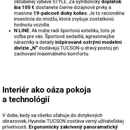
obľúbenej výbave STYLE. Za symbolický
doplatok
iba 100 €
dostanete čierne dizajnové prvky a
masívne
19-palcové disky kolies
. Je to racionálna
investícia do imidžu, ktorá zvyšuje zostatkovú
hodnotu vozidla.
N LINE
: Ak máte radi športovú estetiku, toto je
voľba pre vás. Športové sedadlá, agresívnejšie
nárazníky a detaily
inšpirované ostrými modelmi
divízie „N“
dodávajú TUCSON-u dravý postoj pri
zachovaní maximálneho komfortu.
Interiér ako oáza pokoja
a technológií
V dobe, kedy sa všetko sťahuje do dotykových
obrazoviek, Hyundai TUCSON zostáva verný užívateľskej
prívetivosti.
Ergonomicky zakrivený panoramatický