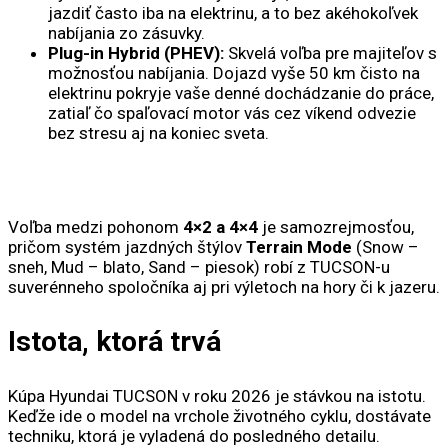
jazdiť často iba na elektrinu, a to bez akéhokoľvek
nabíjania zo zásuvky.
Plug-in Hybrid (PHEV):
Skvelá voľba pre majiteľov s
možnosťou nabíjania. Dojazd vyše 50 km čisto na
elektrinu pokryje vaše denné dochádzanie do práce,
zatiaľ čo spaľovací motor vás cez víkend odvezie
bez stresu aj na koniec sveta.
Voľba medzi pohonom
4×2 a 4×4
je samozrejmosťou,
pričom systém jazdných štýlov
Terrain Mode
(Snow –
sneh, Mud – blato, Sand – piesok) robí z TUCSON-u
suverénneho spoločníka aj pri výletoch na hory či k jazeru.
Istota, ktorá trvá
Kúpa Hyundai TUCSON v roku 2026 je stávkou na istotu.
Keďže ide o model na vrchole životného cyklu, dostávate
techniku, ktorá je vyladená do posledného detailu.