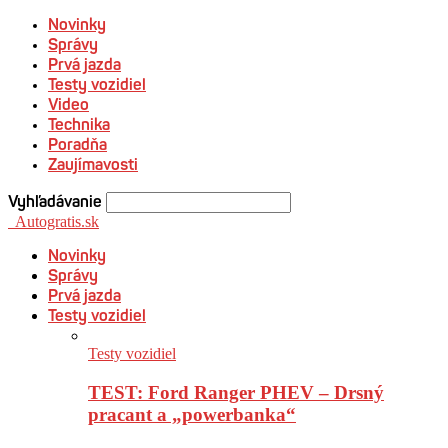
Novinky
Správy
Prvá jazda
Testy vozidiel
Video
Technika
Poradňa
Zaujímavosti
Vyhľadávanie
Autogratis.sk
Novinky
Správy
Prvá jazda
Testy vozidiel
Testy vozidiel
TEST: Ford Ranger PHEV – Drsný
pracant a „powerbanka“