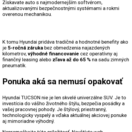
Získavate auto s najmodernejším softvérom,
aktualizovanými bezpečnostnými systémami a rokmi
overenou mechanikou.
K tomu Hyundai pridáva tradičné a hodnotné benefity ako
je
5-ročná záruka
bez obmedzenia najazdených
kilometrov,
výhodné financovanie
cez operatívny aj
finančný leasing alebo
zľava až do 65 %
na sadu zimných
pneumatík.
Ponuka aká sa nemusí opakovať
Hyundai TUCSON nie je len skvelé univerzálne SUV. Je to
investícia do vášho životného štýlu, bezpečia posádky a
vašej pracovnej pohody. Je štýlový, priestranný,
technologicky vyspelý a vďaka aktuálnej akciovej ponuke
aj mimoriadne výhodný.
Nepremeškajte túto príležitosť. Navštívte web