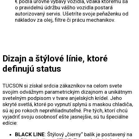
€ podľa úrovne výbavy vozidla, vďaka ktorému sa
o pravidelnú údržbu vášho vozidla postará
autorizovaný servis. Ušetríte svoje peňaženku od
nákladov za olej, filtre či prácu mechanikov.
Dizajn a štýlové línie, ktoré
definujú status
TUCSON si získal srdcia zákazníkov na celom svete
svojím odvážnym parametrickým dizajnom a unikátnym
svetelným podpisom v tvare anjelských krídel. Jeho
skryté svetlá, ktoré po vypnutí splynú s maskou chladiča,
sú aj po rokoch neprehliadnuteľné. Pre tých, ktorí chcú
vyjadriť svoju osobnosť ešte jasnejšie, sú tu špeciálne
edície:
BLACK LINE
: Štýlový „čierny“ balík je postavený na