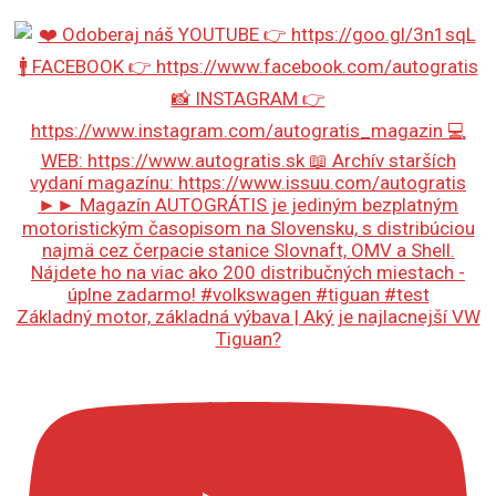
Základný motor, základná výbava | Aký je najlacnejší VW
Tiguan?