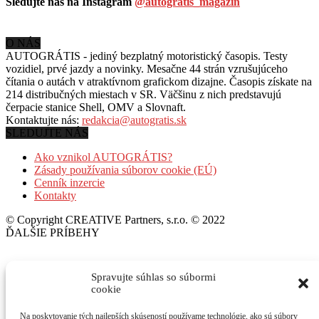
Sledujte nás na Instagram
@autogratis_magazin
O NÁS
AUTOGRÁTIS - jediný bezplatný motoristický časopis. Testy
vozidiel, prvé jazdy a novinky. Mesačne 44 strán vzrušujúceho
čítania o autách v
atraktívnom grafickom dizajne. Časopis získate na
214 distribučných miestach v SR. Väčšinu z nich predstavujú
čerpacie stanice Shell, OMV a Slovnaft.
Kontaktujte nás:
redakcia@autogratis.sk
SLEDUJTE NÁS
Ako vznikol AUTOGRÁTIS?
Zásady používania súborov cookie (EÚ)
Cenník inzercie
Kontakty
© Copyright CREATIVE Partners, s.r.o. © 2022
ĎALŠIE PRÍBEHY
Volkswagen Golf a T-Roc: Nový full hybrid!
Spravujte súhlas so súbormi
cookie
6. augusta 2026
Na poskytovanie tých najlepších skúseností používame technológie, ako sú súbory