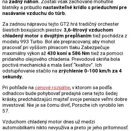
na
zadný náhon.
Zostali však zachované mohutné
blatníky a pribudlo
nastaviteľné krídlo s prieduchmi pre
nasávanie vzduchu do túrb.
Za zadnou nápravou tejto GT2 hrá tradičný orchester
šiestich boxujúcich piestov.
3,6-litrový vzduchom
chladený motor s dvojitým prepĺňaním
tiež pochádza z
modelu 993 Turbo. Bol ale prepracovaný, aby mohol
pracovať pri vyššom plniacom tlaku Zabezpečuje
maximálny výkon až
430 koní a 586 Nm
tiež za pomoci
pridaného olejového chladenia. Prevodová skriňa bola
poctivá mechanická a mala šesť “kvaltov”. Ich
odstupňovanie stačilo na
zrýchlenie 0-100 km/h za 4
sekundy.
Pri pohľade na
cenové rozpätie
, v ktorom sa podľa
odhadcov bude pohybovať predajná cena tejto šedej
krásky, predchádzajúci majiteľ svoje peniaze veľmi dobre
investoval. Nie je sa čomu diviť, Porsche ich vyrobilo len
57.
Vzduchom chladený motor dnes už medzi
automobilkami nikto nevyužíva a preto je jeho prítomnosť