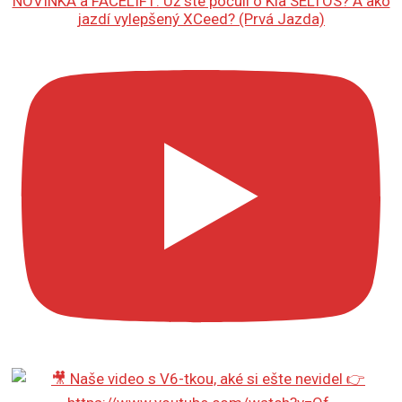
NOVINKA a FACELIFT: Už ste počuli o Kia SELTOS? A ako
jazdí vylepšený XCeed? (Prvá Jazda)