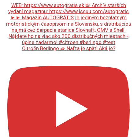
Citroën Berlingo 🚙 Nafta je späť! Aká je?