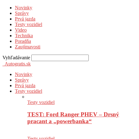
Novinky
Správy
Prvá jazda
Testy vozidiel
Video
Technika
Poradňa
Zaujímavosti
Vyhľadávanie
Autogratis.sk
Novinky
Správy
Prvá jazda
Testy vozidiel
Testy vozidiel
TEST: Ford Ranger PHEV – Drsný
pracant a „powerbanka“
Testy vozidiel