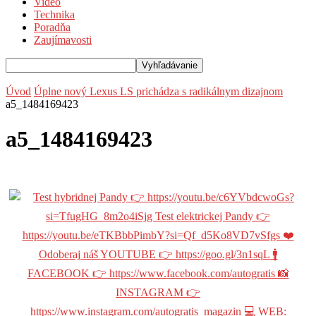
Video
Technika
Poradňa
Zaujímavosti
Úvod
Úplne nový Lexus LS prichádza s radikálnym dizajnom
a5_1484169423
a5_1484169423