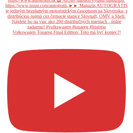
Volkswagen Touareg Final Edition: Toto má byť koniec?!