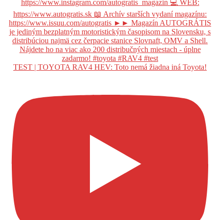
TEST | TOYOTA RAV4 HEV: Toto nemá žiadna iná Toyota!