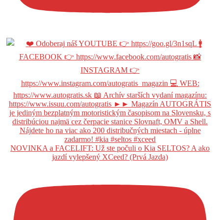
NOVINKA a FACELIFT: Už ste počuli o Kia SELTOS? A ako
jazdí vylepšený XCeed? (Prvá Jazda)