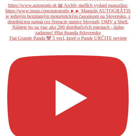
Fiat Grande Panda 🐼 5 vecí, ktoré o Pande URČITE neviete