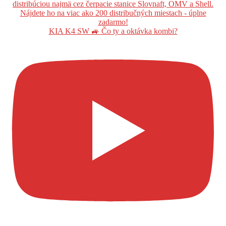
KIA K4 SW 🚙 Čo ty a oktávka kombi?