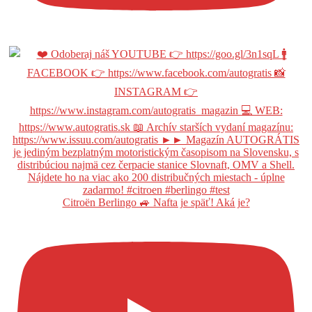
Citroën Berlingo 🚙 Nafta je späť! Aká je?