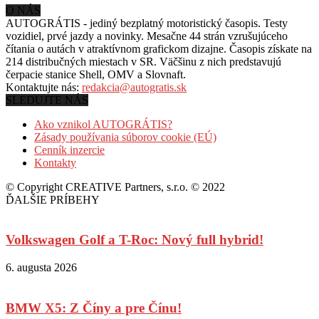
O NÁS
AUTOGRÁTIS - jediný bezplatný motoristický časopis. Testy
vozidiel, prvé jazdy a novinky. Mesačne 44 strán vzrušujúceho
čítania o autách v
atraktívnom grafickom dizajne. Časopis získate na
214 distribučných miestach v SR. Väčšinu z nich predstavujú
čerpacie stanice Shell, OMV a Slovnaft.
Kontaktujte nás:
redakcia@autogratis.sk
SLEDUJTE NÁS
Ako vznikol AUTOGRÁTIS?
Zásady používania súborov cookie (EÚ)
Cenník inzercie
Kontakty
© Copyright CREATIVE Partners, s.r.o. © 2022
ĎALŠIE PRÍBEHY
Volkswagen Golf a T-Roc: Nový full hybrid!
6. augusta 2026
BMW X5: Z Číny a pre Čínu!