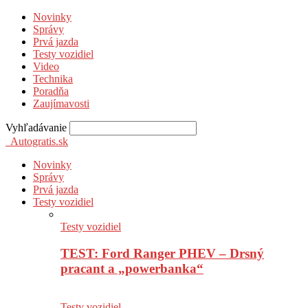
Novinky
Správy
Prvá jazda
Testy vozidiel
Video
Technika
Poradňa
Zaujímavosti
Vyhľadávanie
Autogratis.sk
Novinky
Správy
Prvá jazda
Testy vozidiel
Testy vozidiel
TEST: Ford Ranger PHEV – Drsný
pracant a „powerbanka“
Testy vozidiel