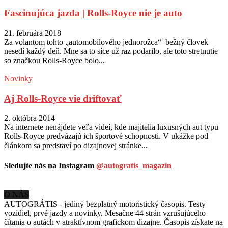
Fascinujúca jazda | Rolls-Royce nie je auto
21. februára 2018
Za volantom tohto „automobilového jednorožca“ bežný človek
nesedí každý deň. Mne sa to síce už raz podarilo, ale toto stretnutie
so značkou Rolls-Royce bolo...
Novinky
Aj Rolls-Royce vie driftovať
2. októbra 2014
Na internete nenájdete veľa videí, kde majitelia luxusných aut typu
Rolls-Royce predvázajú ich športové schopnosti. V ukážke pod
článkom sa predstaví po dizajnovej stránke...
Sledujte nás na Instagram
@autogratis_magazin
O NÁS
AUTOGRÁTIS - jediný bezplatný motoristický časopis. Testy
vozidiel, prvé jazdy a novinky. Mesačne 44 strán vzrušujúceho
čítania o autách v
atraktívnom grafickom dizajne. Časopis získate na