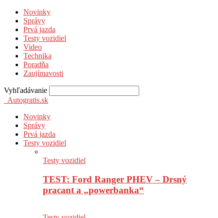
Novinky
Správy
Prvá jazda
Testy vozidiel
Video
Technika
Poradňa
Zaujímavosti
Vyhľadávanie
Autogratis.sk
Novinky
Správy
Prvá jazda
Testy vozidiel
Testy vozidiel
TEST: Ford Ranger PHEV – Drsný
pracant a „powerbanka“
Testy vozidiel