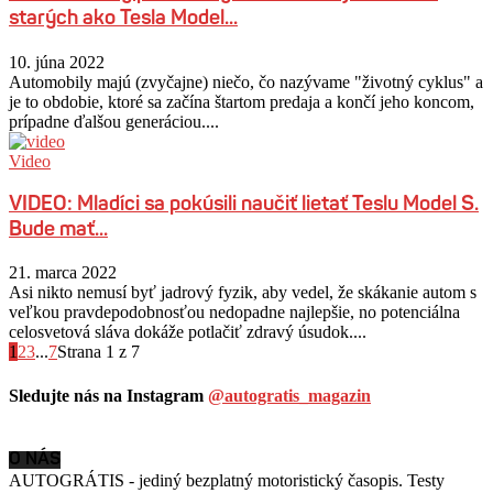
starých ako Tesla Model...
10. júna 2022
Automobily majú (zvyčajne) niečo, čo nazývame "životný cyklus" a
je to obdobie, ktoré sa začína štartom predaja a končí jeho koncom,
prípadne ďalšou generáciou....
Video
VIDEO: Mladíci sa pokúsili naučiť lietať Teslu Model S.
Bude mať...
21. marca 2022
Asi nikto nemusí byť jadrový fyzik, aby vedel, že skákanie autom s
veľkou pravdepodobnosťou nedopadne najlepšie, no potenciálna
celosvetová sláva dokáže potlačiť zdravý úsudok....
1
2
3
...
7
Strana 1 z 7
Sledujte nás na Instagram
@autogratis_magazin
O NÁS
AUTOGRÁTIS - jediný bezplatný motoristický časopis. Testy