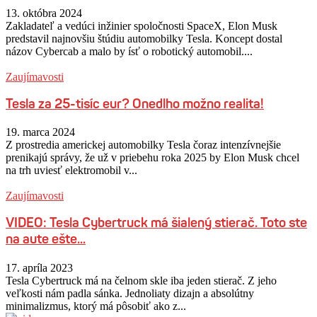
13. októbra 2024
Zakladateľ a vedúci inžinier spoločnosti SpaceX, Elon Musk
predstavil najnovšiu štúdiu automobilky Tesla. Koncept dostal
názov Cybercab a malo by ísť o robotický automobil....
Zaujímavosti
Tesla za 25-tisíc eur? Onedlho možno realita!
19. marca 2024
Z prostredia americkej automobilky Tesla čoraz intenzívnejšie
prenikajú správy, že už v priebehu roka 2025 by Elon Musk chcel
na trh uviesť elektromobil v...
Zaujímavosti
VIDEO: Tesla Cybertruck má šialený stierač. Toto ste
na aute ešte...
17. apríla 2023
Tesla Cybertruck má na čelnom skle iba jeden stierač. Z jeho
veľkosti nám padla sánka. Jednoliaty dizajn a absolútny
minimalizmus, ktorý má pôsobiť ako z...