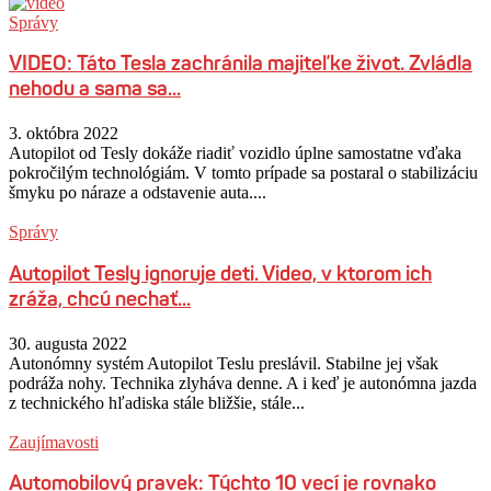
Správy
VIDEO: Táto Tesla zachránila majiteľke život. Zvládla
nehodu a sama sa...
3. októbra 2022
Autopilot od Tesly dokáže riadiť vozidlo úplne samostatne vďaka
pokročilým technológiám. V tomto prípade sa postaral o stabilizáciu
šmyku po náraze a odstavenie auta....
Správy
Autopilot Tesly ignoruje deti. Video, v ktorom ich
zráža, chcú nechať...
30. augusta 2022
Autonómny systém Autopilot Teslu preslávil. Stabilne jej však
podráža nohy. Technika zlyháva denne. A i keď je autonómna jazda
z technického hľadiska stále bližšie, stále...
Zaujímavosti
Automobilový pravek: Týchto 10 vecí je rovnako