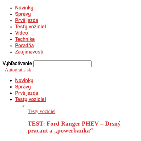
Novinky
Správy
Prvá jazda
Testy vozidiel
Video
Technika
Poradňa
Zaujímavosti
Vyhľadávanie
Autogratis.sk
Novinky
Správy
Prvá jazda
Testy vozidiel
Testy vozidiel
TEST: Ford Ranger PHEV – Drsný
pracant a „powerbanka“