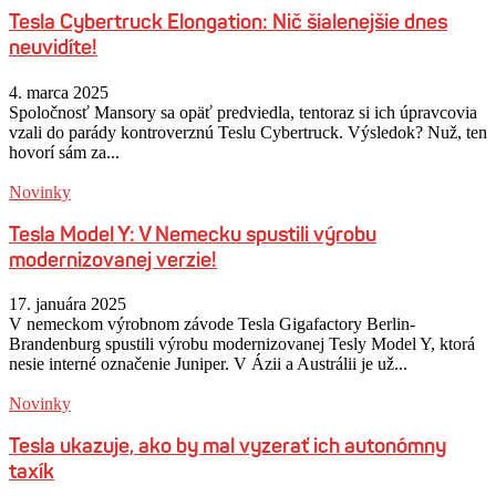
Tesla Cybertruck Elongation: Nič šialenejšie dnes
neuvidíte!
4. marca 2025
Spoločnosť Mansory sa opäť predviedla, tentoraz si ich úpravcovia
vzali do parády kontroverznú Teslu Cybertruck. Výsledok? Nuž, ten
hovorí sám za...
Novinky
Tesla Model Y: V Nemecku spustili výrobu
modernizovanej verzie!
17. januára 2025
V nemeckom výrobnom závode Tesla Gigafactory Berlin-
Brandenburg spustili výrobu modernizovanej Tesly Model Y, ktorá
nesie interné označenie Juniper. V Ázii a Austrálii je už...
Novinky
Tesla ukazuje, ako by mal vyzerať ich autonómny
taxík