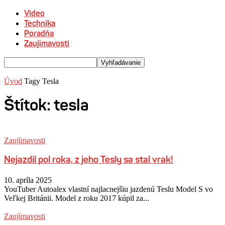
Video
Technika
Poradňa
Zaujímavosti
Úvod
Tagy
Tesla
Štítok: tesla
Zaujímavosti
Nejazdil pol roka, z jeho Tesly sa stal vrak!
10. apríla 2025
YouTuber Autoalex vlastní najlacnejšiu jazdenú Teslu Model S vo
Veľkej Británii. Model z roku 2017 kúpil za...
Zaujímavosti