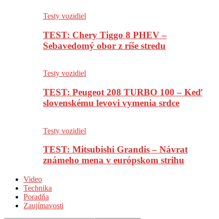
Testy vozidiel
TEST: Chery Tiggo 8 PHEV –
Sebavedomý obor z ríše stredu
Testy vozidiel
TEST: Peugeot 208 TURBO 100 – Keď
slovenskému levovi vymenia srdce
Testy vozidiel
TEST: Mitsubishi Grandis – Návrat
známeho mena v európskom strihu
Video
Technika
Poradňa
Zaujímavosti