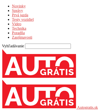
Novinky
Správy
Prvá jazda
Testy vozidiel
Video
Technika
Poradňa
Zaujímavosti
Vyhľadávanie
Autogratis.sk