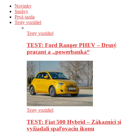
Novinky
Správy
Prvá jazda
Testy vozidiel
Testy vozidiel
TEST: Ford Ranger PHEV – Drsný
pracant a „powerbanka“
Testy vozidiel
TEST: Fiat 500 Hybrid – Zákazníci si
vyžiadali spaľovaciu ikonu