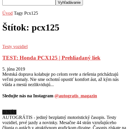
Úvod
Tagy
Pcx125
Štítok: pcx125
Testy vozidiel
TEST: Honda PCX125 | Prehliadaný liek
5. júna 2019
Mestská doprava kolabuje po celom svete a riešenia prichádzajú
veľmi pomaly. Nie sme ochotní opustiť komfort áut, až kým nás
vláda a mestá nezlikvidujú...
Sledujte nás na Instagram
@autogratis_magazin
O NÁS
AUTOGRÁTIS - jediný bezplatný motoristický časopis. Testy
vozidiel, prvé jazdy a novinky. Mesačne 44 strán vzrušujúceho
čítania o autách v
atraktívnom grafickom dizajne. Časopis získate na