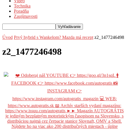
Video
Technika
Poradňa
Zaujímavosti
Úvod
Prvý hybrid s Wankelom? Mazda má recept
z2_1477246498
z2_1477246498