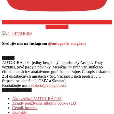
ODOBERAŤ
Sledujte nás na Instagram
@autogratis_magazin
O NÁS
AUTOGRÁTIS - jediný bezplatný motoristický časopis. Testy
vozidiel, prvé jazdy a novinky. Mesačne 44 strán vzrušujúceho
čítania o autách v
atraktívnom grafickom dizajne. Časopis získate na
214 distribučných miestach v SR. Väčšinu z nich predstavujú
čerpacie stanice Shell, OMV a Slovnaft.
Kontaktujte nás:
redakcia@autogratis.sk
SLEDUJTE NÁS
Ako vznikol AUTOGRÁTIS?
Zásady používania súborov cookie (EÚ)
Cenník inzercie
Kontakty