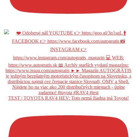
TEST | TOYOTA RAV4 HEV: Toto nemá žiadna iná Toyota!