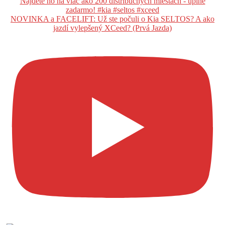
NOVINKA a FACELIFT: Už ste počuli o Kia SELTOS? A ako
jazdí vylepšený XCeed? (Prvá Jazda)