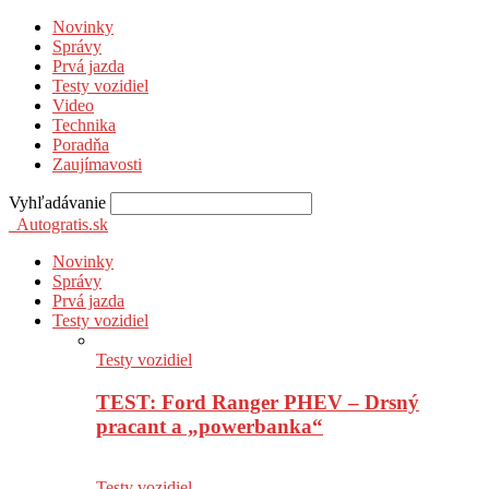
Novinky
Správy
Prvá jazda
Testy vozidiel
Video
Technika
Poradňa
Zaujímavosti
Vyhľadávanie
Autogratis.sk
Novinky
Správy
Prvá jazda
Testy vozidiel
Testy vozidiel
TEST: Ford Ranger PHEV – Drsný
pracant a „powerbanka“
Testy vozidiel