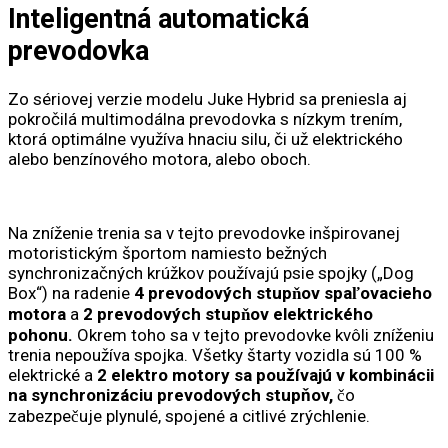
Inteligentná automatická
prevodovka
Zo sériovej verzie modelu Juke Hybrid sa preniesla aj
pokročilá multimodálna prevodovka s nízkym trením,
ktorá optimálne využíva hnaciu silu, či už elektrického
alebo benzínového motora, alebo oboch.
Na zníženie trenia sa v tejto prevodovke inšpirovanej
motoristickým športom namiesto bežných
synchronizačných krúžkov používajú psie spojky („Dog
Box“) na radenie
4 prevodových stupňov spaľovacieho
motora
a
2 prevodových stupňov elektrického
pohonu.
Okrem toho sa v tejto prevodovke kvôli zníženiu
trenia nepoužíva spojka. Všetky štarty vozidla sú 100 %
elektrické a
2 elektro motory sa používajú v kombinácii
na synchronizáciu prevodových stupňov,
čo
zabezpečuje plynulé, spojené a citlivé zrýchlenie.