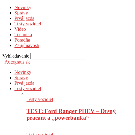
Novinky
Správy
Prvá jazda
Testy vozidiel
Video
Technika
Poradňa
Zaujímavosti
Vyhľadávanie
Autogratis.sk
Novinky
Správy
Prvá jazda
Testy vozidiel
Testy vozidiel
TEST: Ford Ranger PHEV – Drsný
pracant a „powerbanka“
Testy vozidiel