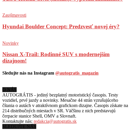
Zaujímavosti
Hyundai Boulder Concept: Predzvesť novej éry?
Novinky
Nissan X-Trail: Rodinné SUV s modernejším
dizajnom!
Sledujte nás na Instagram
@autogratis_magazin
O NÁS
AUTOGRÁTIS - jediný bezplatný motoristický časopis. Testy
vozidiel, prvé jazdy a novinky. Mesačne 44 strán vzrušujúceho
čítania o autách v
atraktívnom grafickom dizajne. Časopis získate na
214 distribučných miestach v SR. Väčšinu z nich predstavujú
čerpacie stanice Shell, OMV a Slovnaft.
Kontaktujte nás:
redakcia@autogratis.sk
SLEDUJTE NÁS