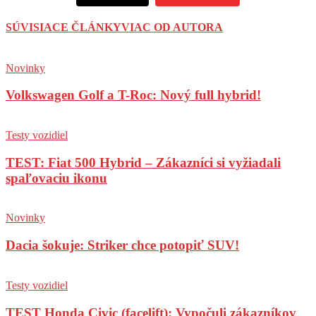
SÚVISIACE ČLÁNKY
VIAC OD AUTORA
Novinky
Volkswagen Golf a T-Roc: Nový full hybrid!
Testy vozidiel
TEST: Fiat 500 Hybrid – Zákazníci si vyžiadali
spaľovaciu ikonu
Novinky
Dacia šokuje: Striker chce potopiť SUV!
Testy vozidiel
TEST Honda Civic (facelift): Vypočuli zákazníkov