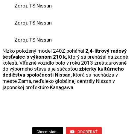
Zdroj: TS Nissan
Zdroj: TS Nissan
Zdroj: TS Nissan
Nízko položený model 240Z poháňal
2,4-litrový radový
šesťvalec s výkonom 210 k,
ktorý sa prenášal na zadné
kolesá. Víťazné vozidlo bolo v roku 2013 zreštaurované
do výborného stavu a je súčasťou
zbierky kultúrneho
dedičstva spoločnosti Nissan,
ktorá sa nachádza v
meste Zama, neďaleko globálnej centrály Nissan v
japonskej prefektúre Kanagawa.
Chcem viac...
ODOBERAŤ