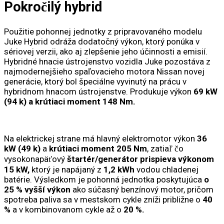
Pokročilý hybrid
Použitie pohonnej jednotky z pripravovaného modelu
Juke Hybrid odráža dodatočný výkon, ktorý ponúka v
sériovej verzii, ako aj zlepšenie jeho účinnosti a emisií.
Hybridné hnacie ústrojenstvo vozidla Juke pozostáva z
najmodernejšieho spaľovacieho motora Nissan novej
generácie, ktorý bol špeciálne vyvinutý na prácu v
hybridnom hnacom ústrojenstve. Produkuje výkon
69 kW
(94 k) a krútiaci moment 148 Nm.
Na elektrickej strane má hlavný elektromotor výkon
36
kW (49 k)
a
krútiaci moment 205 Nm
, zatiaľ čo
vysokonapäťový
štartér/generátor prispieva výkonom
15 kW,
ktorý je napájaný z
1,2 kWh
vodou chladenej
batérie. Výsledkom je pohonná jednotka poskytujúca
o
25 % vyšší výkon
ako súčasný benzínový motor, pričom
spotreba paliva sa v mestskom cykle zníži približne o
40
%
a v kombinovanom cykle až o
20 %.