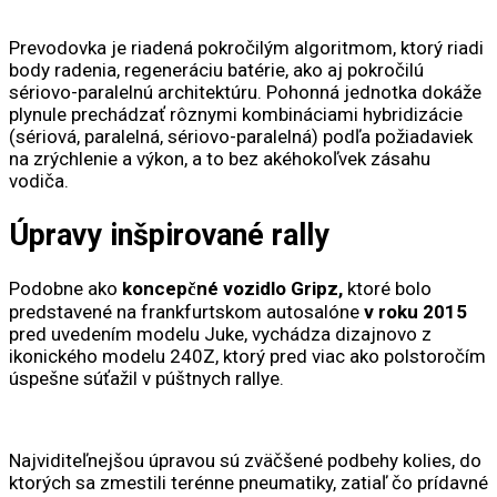
Prevodovka je riadená pokročilým algoritmom, ktorý riadi
body radenia, regeneráciu batérie, ako aj pokročilú
sériovo-paralelnú architektúru. Pohonná jednotka dokáže
plynule prechádzať rôznymi kombináciami hybridizácie
(sériová, paralelná, sériovo-paralelná) podľa požiadaviek
na zrýchlenie a výkon, a to bez akéhokoľvek zásahu
vodiča.
Úpravy inšpirované rally
Podobne ako
koncepčné vozidlo Gripz,
ktoré bolo
predstavené na frankfurtskom autosalóne
v roku 2015
pred uvedením modelu Juke, vychádza dizajnovo z
ikonického modelu 240Z, ktorý pred viac ako polstoročím
úspešne súťažil v púštnych rallye.
Najviditeľnejšou úpravou sú zväčšené podbehy kolies, do
ktorých sa zmestili terénne pneumatiky, zatiaľ čo prídavné