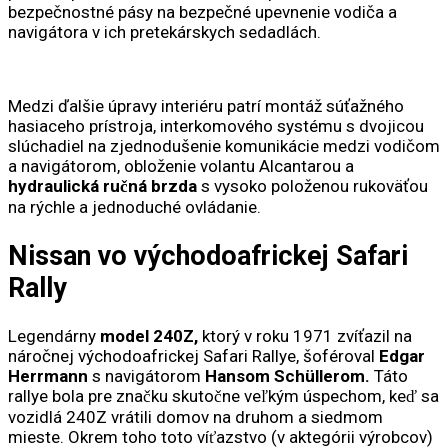
bezpečnostné pásy na bezpečné upevnenie vodiča a
navigátora v ich pretekárskych sedadlách.
Medzi ďalšie úpravy interiéru patrí montáž súťažného
hasiaceho prístroja, interkomového systému s dvojicou
slúchadiel na zjednodušenie komunikácie medzi vodičom
a navigátorom, obloženie volantu Alcantarou a
hydraulická ručná brzda
s vysoko položenou rukoväťou
na rýchle a jednoduché ovládanie.
Nissan vo východoafrickej Safari
Rally
Legendárny
model 240Z,
ktorý v roku 1971 zvíťazil na
náročnej východoafrickej Safari Rallye, šoféroval
Edgar
Herrmann
s navigátorom
Hansom Schüllerom.
Táto
rallye bola pre značku skutočne veľkým úspechom, keď sa
vozidlá 240Z vrátili domov na druhom a siedmom
mieste. Okrem toho toto víťazstvo (v aktegórii výrobcov)