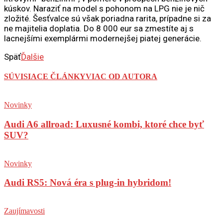
kúskov. Naraziť na model s pohonom na LPG nie je nič
zložité. Šesťvalce sú však poriadna rarita, prípadne si za
ne majitelia doplatia. Do 8 000 eur sa zmestíte aj s
lacnejšími exemplármi modernejšej piatej generácie.
Späť
Ďalšie
SÚVISIACE ČLÁNKY
VIAC OD AUTORA
Novinky
Audi A6 allroad: Luxusné kombi, ktoré chce byť
SUV?
Novinky
Audi RS5: Nová éra s plug-in hybridom!
Zaujímavosti