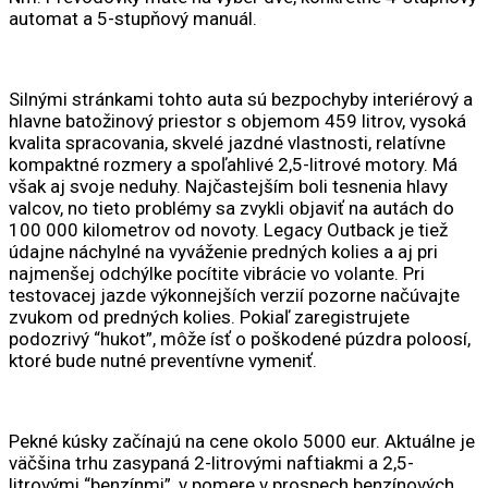
automat a 5-stupňový manuál.
Silnými stránkami tohto auta sú bezpochyby interiérový a
hlavne batožinový priestor s objemom 459 litrov, vysoká
kvalita spracovania, skvelé jazdné vlastnosti, relatívne
kompaktné rozmery a spoľahlivé 2,5-litrové motory. Má
však aj svoje neduhy. Najčastejším boli tesnenia hlavy
valcov, no tieto problémy sa zvykli objaviť na autách do
100 000 kilometrov od novoty. Legacy Outback je tiež
údajne náchylné na vyváženie predných kolies a aj pri
najmenšej odchýlke pocítite vibrácie vo volante. Pri
testovacej jazde výkonnejších verzií pozorne načúvajte
zvukom od predných kolies. Pokiaľ zaregistrujete
podozrivý “hukot”, môže ísť o poškodené púzdra poloosí,
ktoré bude nutné preventívne vymeniť.
Pekné kúsky začínajú na cene okolo 5000 eur. Aktuálne je
väčšina trhu zasypaná 2-litrovými naftiakmi a 2,5-
litrovými “benzínmi”, v pomere v prospech benzínových