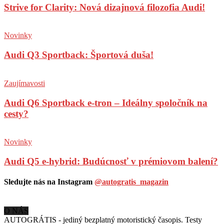
Strive for Clarity: Nová dizajnová filozofia Audi!
Novinky
Audi Q3 Sportback: Športová duša!
Zaujímavosti
Audi Q6 Sportback e-tron – Ideálny spoločník na
cesty?
Novinky
Audi Q5 e-hybrid: Budúcnosť v prémiovom balení?
Sledujte nás na Instagram
@autogratis_magazin
O NÁS
AUTOGRÁTIS - jediný bezplatný motoristický časopis. Testy