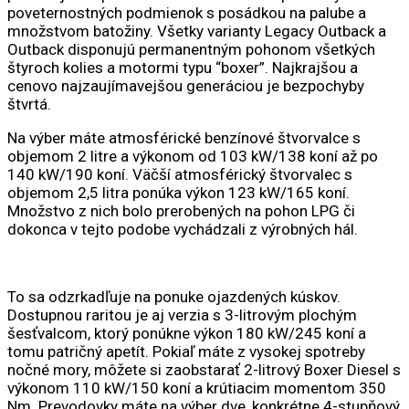
poveternostných podmienok s posádkou na palube a
množstvom batožiny. Všetky varianty Legacy Outback a
Outback disponujú permanentným pohonom všetkých
štyroch kolies a motormi typu “boxer”. Najkrajšou a
cenovo najzaujímavejšou generáciou je bezpochyby
štvrtá.
Na výber máte atmosférické benzínové štvorvalce s
objemom 2 litre a výkonom od 103 kW/138 koní až po
140 kW/190 koní. Väčší atmosférický štvorvalec s
objemom 2,5 litra ponúka výkon 123 kW/165 koní.
Množstvo z nich bolo prerobených na pohon LPG či
dokonca v tejto podobe vychádzali z výrobných hál.
To sa odzrkadľuje na ponuke ojazdených kúskov.
Dostupnou raritou je aj verzia s 3-litrovým plochým
šesťvalcom, ktorý ponúkne výkon 180 kW/245 koní a
tomu patričný apetít. Pokiaľ máte z vysokej spotreby
nočné mory, môžete si zaobstarať 2-litrový Boxer Diesel s
výkonom 110 kW/150 koní a krútiacim momentom 350
Nm. Prevodovky máte na výber dve, konkrétne 4-stupňový