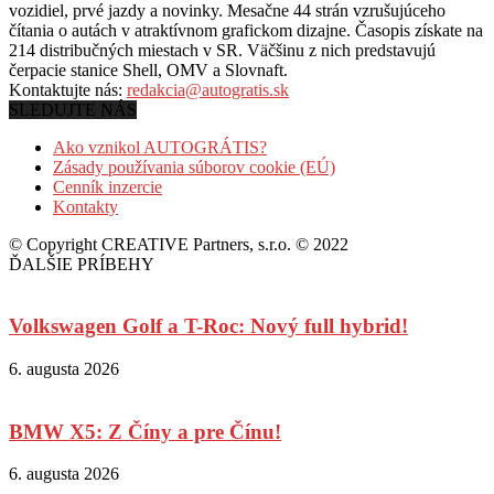
vozidiel, prvé jazdy a novinky. Mesačne 44 strán vzrušujúceho
čítania o autách v
atraktívnom grafickom dizajne. Časopis získate na
214 distribučných miestach v SR. Väčšinu z nich predstavujú
čerpacie stanice Shell, OMV a Slovnaft.
Kontaktujte nás:
redakcia@autogratis.sk
SLEDUJTE NÁS
Ako vznikol AUTOGRÁTIS?
Zásady používania súborov cookie (EÚ)
Cenník inzercie
Kontakty
© Copyright CREATIVE Partners, s.r.o. © 2022
ĎALŠIE PRÍBEHY
Volkswagen Golf a T-Roc: Nový full hybrid!
6. augusta 2026
BMW X5: Z Číny a pre Čínu!
6. augusta 2026