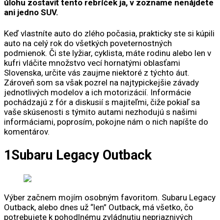
úlohu zostaviť tento rebríček ja, v zozname nenájdete
ani jedno SUV.
Keď vlastníte auto do zlého počasia, prakticky ste si kúpili
auto na celý rok do všetkých poveternostných
podmienok. Či ste lyžiar, cyklista, máte rodinu alebo len v
kufri vláčite množstvo vecí hornatými oblasťami
Slovenska, určite vás zaujme niektoré z týchto áut.
Zároveň som sa však pozrel na najtypickejšie závady
jednotlivých modelov a ich motorizácií. Informácie
pochádzajú z fór a diskusií s majiteľmi, čiže pokiaľ sa
vaše skúsenosti s týmito autami nezhodujú s našimi
informáciami, poprosím, pokojne nám o nich napíšte do
komentárov.
1
Subaru Legacy Outback
Výber začnem mojím osobným favoritom. Subaru Legacy
Outback, alebo dnes už “len” Outback, má všetko, čo
potrebujete k pohodlnému zvládnutiu nepriaznivých