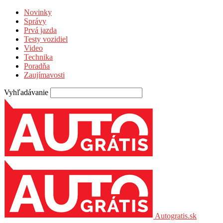
Novinky
Správy
Prvá jazda
Testy vozidiel
Video
Technika
Poradňa
Zaujímavosti
Vyhľadávanie
Autogratis.sk