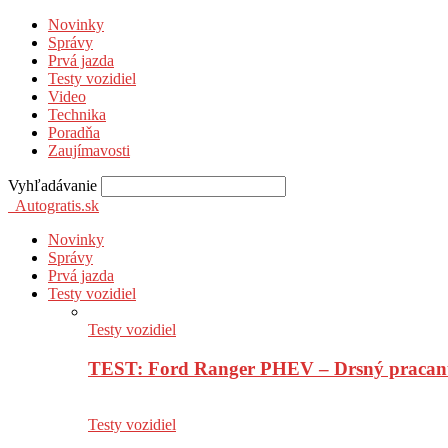
Novinky
Správy
Prvá jazda
Testy vozidiel
Video
Technika
Poradňa
Zaujímavosti
Vyhľadávanie
Autogratis.sk
Novinky
Správy
Prvá jazda
Testy vozidiel
Testy vozidiel
TEST: Ford Ranger PHEV – Drsný pracan
Testy vozidiel