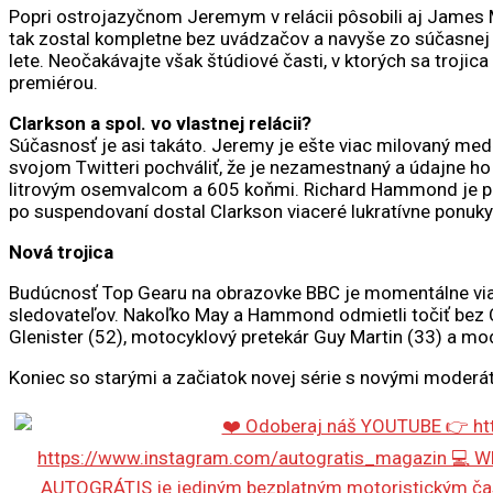
Popri ostrojazyčnom Jeremym v relácii pôsobili aj James M
tak zostal kompletne bez uvádzačov a navyše zo súčasnej 22
lete. Neočakávajte však štúdiové časti, v ktorých sa trojic
premiérou.
Clarkson a spol. vo vlastnej relácii?
Súčasnosť je asi takáto. Jeremy je ešte viac milovaný med
svojom Twitteri pochváliť, že je nezamestnaný a údajne ho t
litrovým osemvalcom a 605 koňmi. Richard Hammond je pre
po suspendovaní dostal Clarkson viaceré lukratívne ponuky o
Nová trojica
Budúcnosť Top Gearu na obrazovke BBC je momentálne via
sledovateľov. Nakoľko May a Hammond odmietli točiť bez Cl
Glenister (52), motocyklový pretekár Guy Martin (33) a mod
Koniec so starými a začiatok novej série s novými moderát