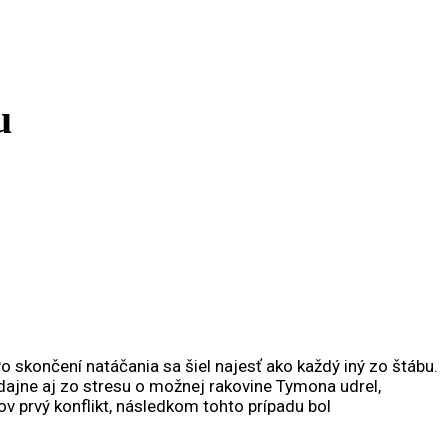
u
o skončení natáčania sa šiel najesť ako každý iný zo štábu.
dajne aj zo stresu o možnej rakovine Tymona udrel,
ov prvý konflikt, následkom tohto prípadu bol