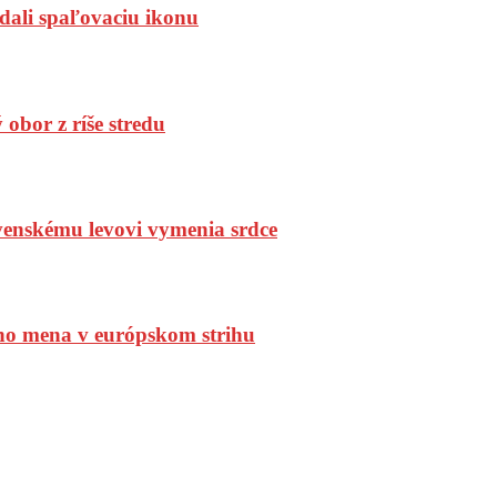
dali spaľovaciu ikonu
bor z ríše stredu
enskému levovi vymenia srdce
ho mena v európskom strihu