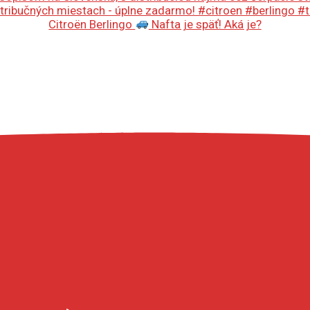
Citroën Berlingo
Nafta je späť! Aká je?