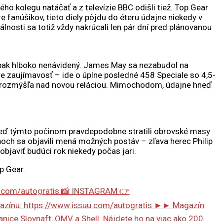
o kolegu natáčať a z televízie BBC odišli tiež. Top Gear
 fanúšikov, tieto diely pôjdu do éteru údajne niekedy v
lnosti sa totiž vždy nakrúcali len pár dní pred plánovanou
aopak hlboko nenávidený. James May sa nezabudol na
Pre zaujímavosť – ide o úplne posledné 458 Speciale so 4,5-
j rozmýšľa nad novou reláciou. Mimochodom, údajne hneď
eď týmto počinom pravdepodobne stratili obrovské masy
och sa objavili mená možných postáv – zľava herec Philip
bjaviť budúci rok niekedy počas jari.
p Gear.