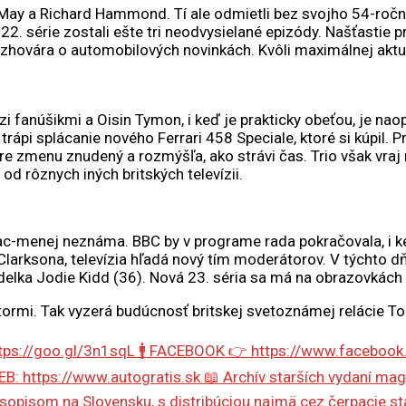
ay a Richard Hammond. Tí ale odmietli bez svojho 54-ročnéh
. série zostali ešte tri neodvysielané epizódy. Našťastie pre
a zhovára o automobilových novinkách. Kvôli maximálnej aktuá
zi fanúšikmi a Oisin Tymon, i keď je prakticky obeťou, je n
rápi splácanie nového Ferrari 458 Speciale, ktoré si kúpil. 
 zmenu znudený a rozmýšľa, ako strávi čas. Trio však vra
d rôznych iných britských televízii.
c-menej neznáma. BBC by v programe rada pokračovala, i k
arksona, televízia hľadá nový tím moderátorov. V týchto dň
elka Jodie Kidd (36). Nová 23. séria sa má na obrazovkách o
ormi. Tak vyzerá budúcnosť britskej svetoznámej relácie To