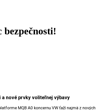
c bezpečnosti!
 a nové prvky voliteľnej výbavy
i na platforme MQB A0 koncernu VW ťaží najmä z nových