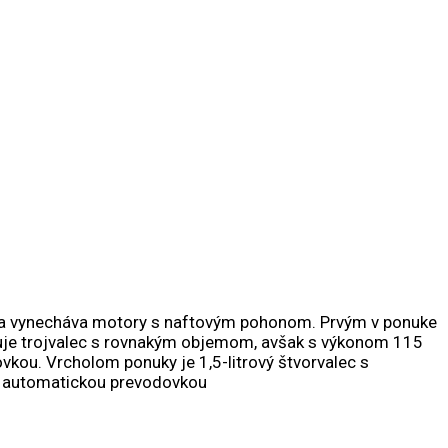
v a vynecháva motory s naftovým pohonom. Prvým v ponuke
eduje trojvalec s rovnakým objemom, avšak s výkonom 115
ou. Vrcholom ponuky je 1,5-litrový štvorvalec s
u automatickou prevodovkou