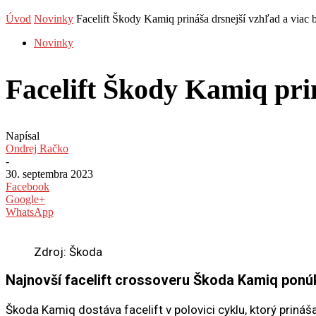
Úvod
Novinky
Facelift Škody Kamiq prináša drsnejší vzhľad a viac 
Novinky
Facelift Škody Kamiq prin
Napísal
Ondrej Račko
-
30. septembra 2023
Facebook
Google+
WhatsApp
Zdroj: Škoda
Najnovší facelift crossoveru Škoda Kamiq ponúka
Škoda Kamiq dostáva facelift v polovici cyklu, ktorý priná