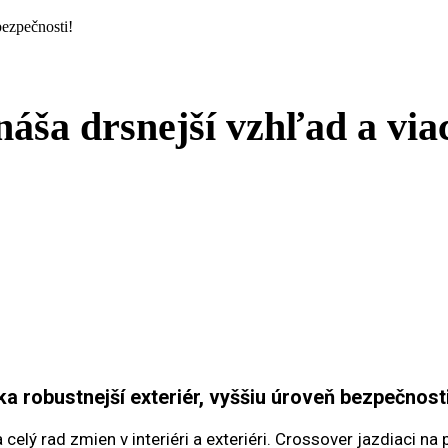
bezpečnosti!
áša drsnejší vzhľad a via
 robustnejší exteriér, vyššiu úroveň bezpečnosti
ša celý rad zmien v interiéri a exteriéri. Crossover jazdiac