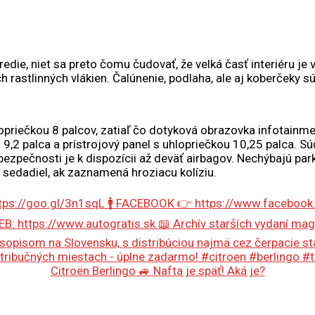
redie, niet sa preto čomu čudovať, že velká časť interiéru je
h rastlinných vlákien. Čalúnenie, podlaha, ale aj koberčeky s
priečkou 8 palcov, zatiaľ čo dotyková obrazovka infotainme
2 palca a prístrojový panel s uhlopriečkou 10,25 palca. Súč
 bezpečnosti je k dispozícii až deväť airbagov. Nechýbajú par
 sedadiel, ak zaznamená hroziacu kolíziu.
Citroën Berlingo 🚙 Nafta je späť! Aká je?