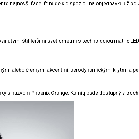
to najnovší facelift bude k dispozícií na objednávku už od 
inutými štíhlejšími svetlometmi s technológiou matrix LED
ornými alebo čiernymi akcentmi, aerodynamickými krytmi a p
inky s názvom Phoenix Orange. Kamiq bude dostupný v troch 