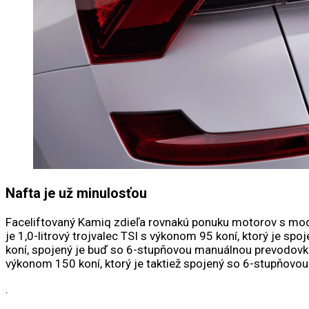
Nafta je už minulosťou
Faceliftovaný Kamiq zdieľa rovnakú ponuku motorov s mo
je 1,0-litrový trojvalec TSI s výkonom 95 koní, ktorý je
koní, spojený je buď so 6-stupňovou manuálnou prevodovk
výkonom 150 koní, ktorý je taktiež spojený so 6-stupňo
.