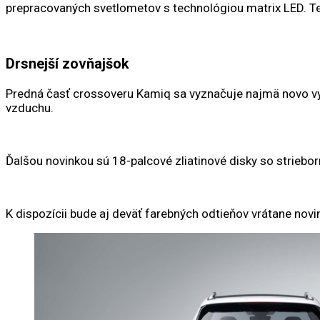
prepracovaných svetlometov s technológiou matrix LED. Ten
Drsnejší zovňajšok
Predná časť crossoveru Kamiq sa vyznačuje najmä novo vyv
vzduchu.
Ďalšou novinkou sú 18-palcové zliatinové disky so strieb
K dispozícii bude aj deväť farebných odtieňov vrátane nov