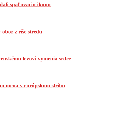
dali spaľovaciu ikonu
bor z ríše stredu
enskému levovi vymenia srdce
ho mena v európskom strihu