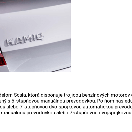
delom Scala, ktorá disponuje trojicou benzínových motoro
 spojený s 5-stupňovou manuálnou prevodovkou. Po ňom nasl
ou alebo 7-stupňovou dvojspojkovou automatickou prevodovk
vou manuálnou prevodovkou alebo 7-stupňovou dvojspojkovo