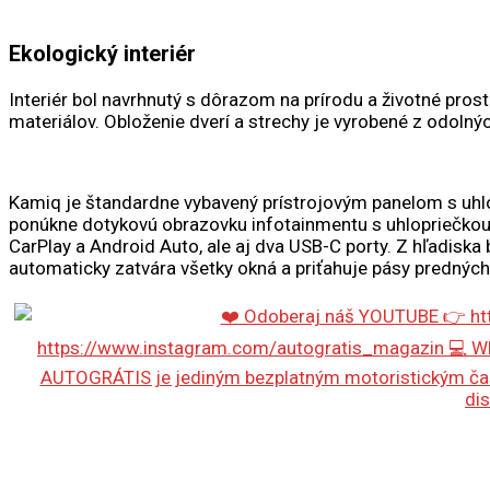
Ekologický interiér
Interiér bol navrhnutý s dôrazom na prírodu a životné prost
materiálov. Obloženie dverí a strechy je vyrobené z odolnýc
Kamiq je štandardne vybavený prístrojovým panelom s uhlo
ponúkne dotykovú obrazovku infotainmentu s uhlopriečkou 9,
CarPlay a Android Auto, ale aj dva USB-C porty. Z hľadiska
automaticky zatvára všetky okná a priťahuje pásy predných