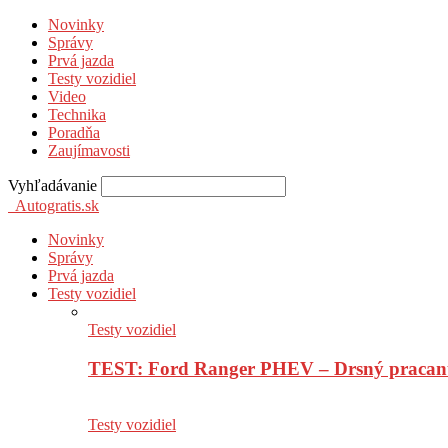
Novinky
Správy
Prvá jazda
Testy vozidiel
Video
Technika
Poradňa
Zaujímavosti
Vyhľadávanie
Autogratis.sk
Novinky
Správy
Prvá jazda
Testy vozidiel
Testy vozidiel
TEST: Ford Ranger PHEV – Drsný pracan
Testy vozidiel