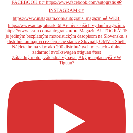
Základný motor, základná výbava | Aký je najlacnejší VW
Tiguan?