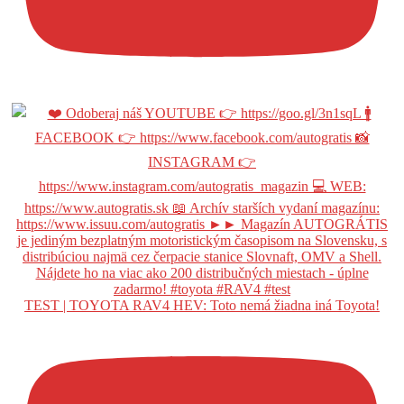
TEST | TOYOTA RAV4 HEV: Toto nemá žiadna iná Toyota!