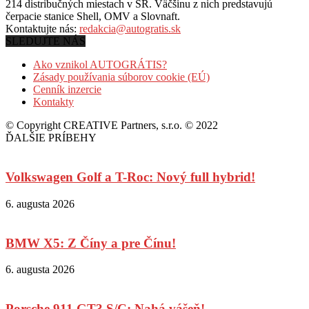
214 distribučných miestach v SR. Väčšinu z nich predstavujú
čerpacie stanice Shell, OMV a Slovnaft.
Kontaktujte nás:
redakcia@autogratis.sk
SLEDUJTE NÁS
Ako vznikol AUTOGRÁTIS?
Zásady používania súborov cookie (EÚ)
Cenník inzercie
Kontakty
© Copyright CREATIVE Partners, s.r.o. © 2022
ĎALŠIE PRÍBEHY
Volkswagen Golf a T-Roc: Nový full hybrid!
6. augusta 2026
BMW X5: Z Číny a pre Čínu!
6. augusta 2026
Porsche 911 GT3 S/C: Nahá vášeň!