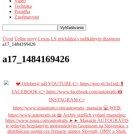
Video
Technika
Poradňa
Zaujímavosti
Úvod
Úplne nový Lexus LS prichádza s radikálnym dizajnom
a17_1484169426
a17_1484169426