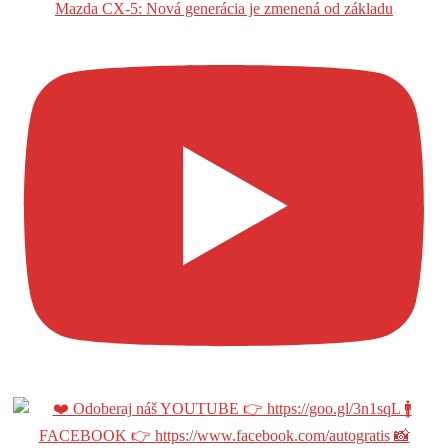
Mazda CX-5: Nová generácia je zmenená od základu