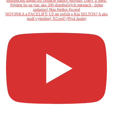
NOVINKA a FACELIFT: Už ste počuli o Kia SELTOS? A ako
jazdí vylepšený XCeed? (Prvá Jazda)