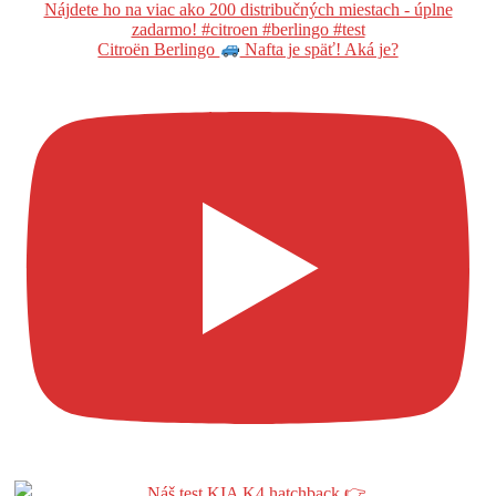
Citroën Berlingo
Nafta je späť! Aká je?