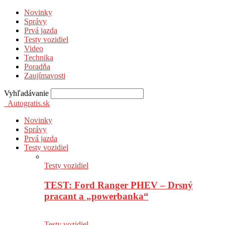
Novinky
Správy
Prvá jazda
Testy vozidiel
Video
Technika
Poradňa
Zaujímavosti
Vyhľadávanie
Autogratis.sk
Novinky
Správy
Prvá jazda
Testy vozidiel
Testy vozidiel
TEST: Ford Ranger PHEV – Drsný
pracant a „powerbanka“
Testy vozidiel