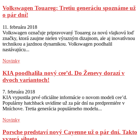
Volkswagen Touareg: Tretiu generáciu spoznáme už
o pár dní!
11. februára 2018
Volkswagen označuje pripravovaný Touareg za novú vlajkovú loď
značky, ktorá zaujme nielen výrazným dizajnom, ale aj inovatívnou
technikou a jazdnou dynamikou. Volkswagen poodhalil
nastávajúcu...
Novinky
KIA poodhalila nový cee’d. Do Ženevy dorazí v
dvoch variantoch!
7. februára 2018
KIA vypustila prvé oficiálne informácie o novom modeli cee’d.
Populárny hatchback uvidíme už za pár dní na predpremiére v
Mníchove. Tretia generácia populárneho modelu...
Novinky
Porsche predstaví nový Cayenne už o pár dní. Takto
vyzerá silueta