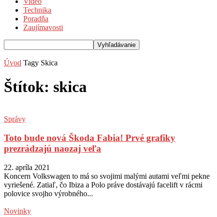
Video
Technika
Poradňa
Zaujímavosti
Úvod
Tagy
Skica
Štítok: skica
Správy
Toto bude nová Škoda Fabia! Prvé grafiky
prezrádzajú naozaj veľa
22. apríla 2021
Koncern Volkswagen to má so svojimi malými autami veľmi pekne
vyriešené. Zatiaľ, čo Ibiza a Polo práve dostávajú facelift v rácmi
polovice svojho výrobného...
Novinky