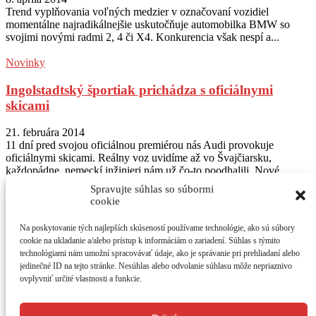
Trend vyplňovania voľných medzier v označovaní vozidiel
momentálne najradikálnejšie uskutočňuje automobilka BMW so
svojimi novými radmi 2, 4 či X4. Konkurencia však nespí a...
Novinky
Ingolstadtský športiak prichádza s oficiálnymi
skicami
21. februára 2014
11 dní pred svojou oficiálnou premiérou nás Audi provokuje
oficiálnymi skicami. Reálny voz uvidíme až vo Švajčiarsku,
každopádne, nemeckí inžinieri nám už čo-to poodhalili. Nové...
Spravujte súhlas so súbormi
Sledujte nás na Instagram
@autogratis_magazin
cookie
Na poskytovanie tých najlepších skúseností používame technológie, ako sú súbory
O NÁS
cookie na ukladanie a/alebo prístup k informáciám o zariadení. Súhlas s týmito
AUTOGRÁTIS - jediný bezplatný motoristický časopis. Testy
technológiami nám umožní spracovávať údaje, ako je správanie pri prehliadaní alebo
vozidiel, prvé jazdy a novinky. Mesačne 44 strán vzrušujúceho
jedinečné ID na tejto stránke. Nesúhlas alebo odvolanie súhlasu môže nepriaznivo
čítania o autách v
atraktívnom grafickom dizajne. Časopis získate na
ovplyvniť určité vlastnosti a funkcie.
214 distribučných miestach v SR. Väčšinu z nich predstavujú
čerpacie stanice Shell, OMV a Slovnaft.
Kontaktujte nás:
redakcia@autogratis.sk