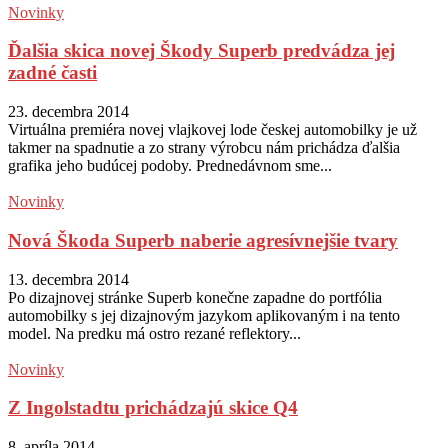
Novinky
Ďalšia skica novej Škody Superb predvádza jej
zadné časti
23. decembra 2014
Virtuálna premiéra novej vlajkovej lode českej automobilky je už
takmer na spadnutie a zo strany výrobcu nám prichádza ďalšia
grafika jeho budúcej podoby. Prednedávnom sme...
Novinky
Nová Škoda Superb naberie agresívnejšie tvary
13. decembra 2014
Po dizajnovej stránke Superb konečne zapadne do portfólia
automobilky s jej dizajnovým jazykom aplikovaným i na tento
model. Na predku má ostro rezané reflektory...
Novinky
Z Ingolstadtu prichádzajú skice Q4
8. apríla 2014