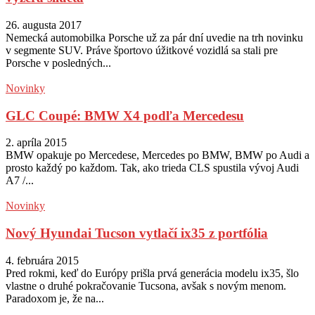
26. augusta 2017
Nemecká automobilka Porsche už za pár dní uvedie na trh novinku
v segmente SUV. Práve športovo úžitkové vozidlá sa stali pre
Porsche v posledných...
Novinky
GLC Coupé: BMW X4 podľa Mercedesu
2. apríla 2015
BMW opakuje po Mercedese, Mercedes po BMW, BMW po Audi a
prosto každý po každom. Tak, ako trieda CLS spustila vývoj Audi
A7 /...
Novinky
Nový Hyundai Tucson vytlačí ix35 z portfólia
4. februára 2015
Pred rokmi, keď do Európy prišla prvá generácia modelu ix35, šlo
vlastne o druhé pokračovanie Tucsona, avšak s novým menom.
Paradoxom je, že na...