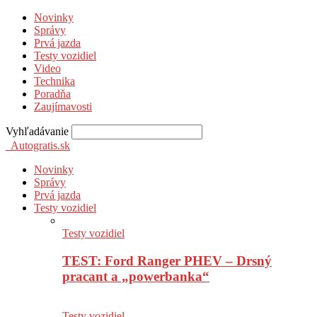
Novinky
Správy
Prvá jazda
Testy vozidiel
Video
Technika
Poradňa
Zaujímavosti
Vyhľadávanie
Autogratis.sk
Novinky
Správy
Prvá jazda
Testy vozidiel
Testy vozidiel
TEST: Ford Ranger PHEV – Drsný
pracant a „powerbanka“
Testy vozidiel