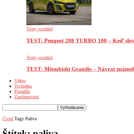
Testy vozidiel
TEST: Peugeot 208 TURBO 100 – Keď slov
Testy vozidiel
TEST: Mitsubishi Grandis – Návrat známe
Video
Technika
Poradňa
Zaujímavosti
Úvod
Tagy
Paliva
Štítok: paliva