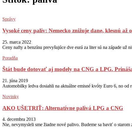
Správy
Vysoké ceny palív: Nemecko znižuje dane, klesnú až o
25. marca 2022
Ceny nafty a benzínu prevyšujúce dve eurá za liter sú na západe u
Poradňa
Štát bude dotovať aj modely na CNG a LPG. Prináš
21. júna 2019
Automobilky ledva dosiahli na aktuálne emisné kvóty Euro 6, no od r
Novinky
AKO UŠETRIŤ: Alternatívne palivá LPG a CNG
4. decembra 2013
Nie, nevymysleli sme žiadne nové palivo. Budeme sa baviť o staro