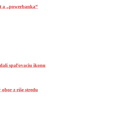
t a „powerbanka“
dali spaľovaciu ikonu
bor z ríše stredu