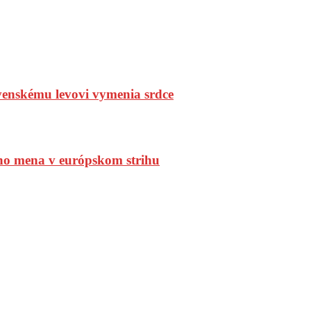
enskému levovi vymenia srdce
ho mena v európskom strihu