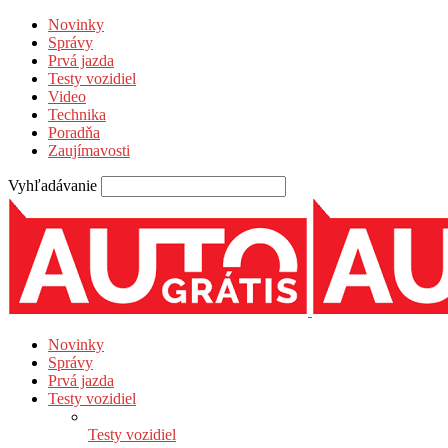
Novinky
Správy
Prvá jazda
Testy vozidiel
Video
Technika
Poradňa
Zaujímavosti
Vyhľadávanie
Novinky
Správy
Prvá jazda
Testy vozidiel
Testy vozidiel