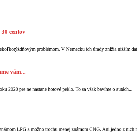
 30 centov
ž niekoľkotýždňovým problémom. V Nemecku ich úrady znížia nižším da
ame vám...
oku 2020 pre ne nastane hotové peklo. To sa však bavíme o autách...
m známom LPG a možno trochu menej známom CNG. Ani jedno z nich ni