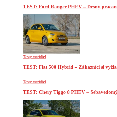
TEST: Ford Ranger PHEV – Drsný pracan
Testy vozidiel
TEST: Fiat 500 Hybrid – Zákazníci si vyžia
Testy vozidiel
TEST: Chery Tiggo 8 PHEV – Sebavedomý o