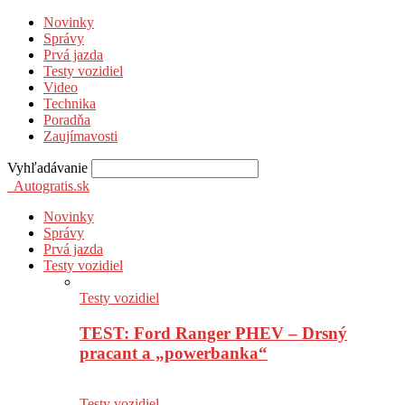
Novinky
Správy
Prvá jazda
Testy vozidiel
Video
Technika
Poradňa
Zaujímavosti
Vyhľadávanie
Autogratis.sk
Novinky
Správy
Prvá jazda
Testy vozidiel
Testy vozidiel
TEST: Ford Ranger PHEV – Drsný
pracant a „powerbanka“
Testy vozidiel