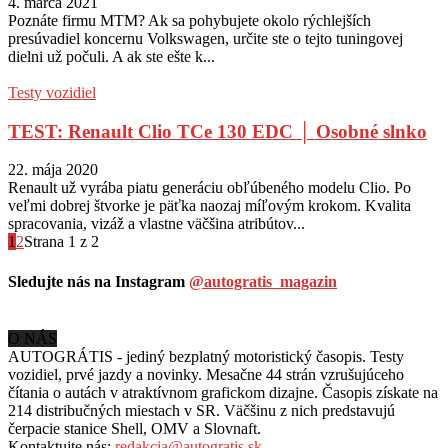
4. marca 2021
Poznáte firmu MTM? Ak sa pohybujete okolo rýchlejších
presúvadiel koncernu Volkswagen, určite ste o tejto tuningovej
dielni už počuli. A ak ste ešte k...
Testy vozidiel
TEST: Renault Clio TCe 130 EDC │ Osobné slnko
22. mája 2020
Renault už vyrába piatu generáciu obľúbeného modelu Clio. Po
veľmi dobrej štvorke je päťka naozaj míľovým krokom. Kvalita
spracovania, vizáž a vlastne väčšina atribútov...
1
2
Strana 1 z 2
Sledujte nás na Instagram
@autogratis_magazin
O NÁS
AUTOGRÁTIS - jediný bezplatný motoristický časopis. Testy
vozidiel, prvé jazdy a novinky. Mesačne 44 strán vzrušujúceho
čítania o autách v
atraktívnom grafickom dizajne. Časopis získate na
214 distribučných miestach v SR. Väčšinu z nich predstavujú
čerpacie stanice Shell, OMV a Slovnaft.
Kontaktujte nás:
redakcia@autogratis.sk