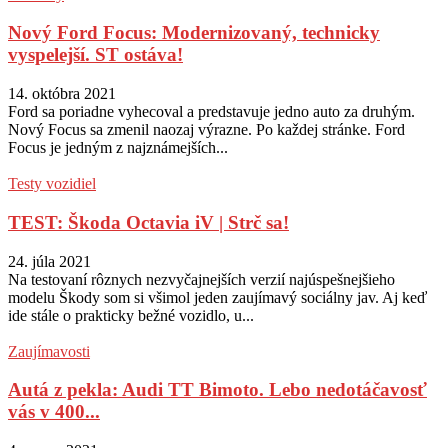
Nový Ford Focus: Modernizovaný, technicky
vyspelejší. ST ostáva!
14. októbra 2021
Ford sa poriadne vyhecoval a predstavuje jedno auto za druhým.
Nový Focus sa zmenil naozaj výrazne. Po každej stránke. Ford
Focus je jedným z najznámejších...
Testy vozidiel
TEST: Škoda Octavia iV | Strč sa!
24. júla 2021
Na testovaní rôznych nezvyčajnejších verzií najúspešnejšieho
modelu Škody som si všimol jeden zaujímavý sociálny jav. Aj keď
ide stále o prakticky bežné vozidlo, u...
Zaujímavosti
Autá z pekla: Audi TT Bimoto. Lebo nedotáčavosť
vás v 400...