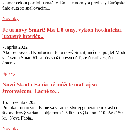
takmer celom portfóliu značky. Emisné normy a predpisy Európskej
únie autá so spaľovacím...
Novinky
Je tu nový Smart! Má 1,8 tony, výkon hot-hatchu,
luxusný interiér...
7. apríla 2022
Ako by povedal Konfucius: Je tu nový Smart, niečo si prajte! Model
s názvom Smart #1 sa nás snaží presvedčiť, že čokoľvek, čo
doteraz...
Správy
Novú Škodu Fabia už môžete mať aj so
štvorvalcom. Lacné to...
15. novembra 2021
Ponuka motorizácií Fabie sa v rámci štvrtej generácie rozrastá o
štvorvalcový variant s objemom 1.5 litra a výkonom 110 kW (150
k). Nová Fabia...
Novinky