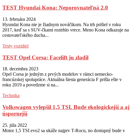
TEST Hyundai Kona: Neporovnateľná 2.0
13. februára 2024
Hyundai Kona nie je žiadnym nováčikom. Na trh prišiel v roku
2017, keď sa s SUV-čkami roztrhlo vrece. Meno Kona odkazuje na
cestovateľského ducha...
Testy vozidiel
TEST Opel Corsa: Facelift ju zladil
18. decembra 2023
Opel Corsa je jedným z prvých modelov v rámci nemecko-
francúzskej spolupráce. Aktuálna šiesta generácia F prišla ešte v
roku 2019 a povedzme si na...
Technika
Volkswagen vylepšil 1,5 TSI. Bude ekologickejší a aj
úspornejší
25. júla 2022
Motor 1,5 TSI evo2 sa ukáže najprv T-Rocu, no dostupný bude v