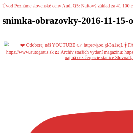
Úvod
Poznáme slovenské ceny Audi Q5: Naftový základ za 41 100 e
snimka-obrazovky-2016-11-15-