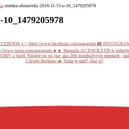
ur
snimka-obrazovky-2016-11-15-o-10_1479205978
o-10_1479205978
Citroën Berlingo 🚙 Nafta je späť! Aká je?