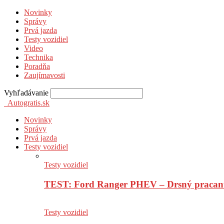
Novinky
Správy
Prvá jazda
Testy vozidiel
Video
Technika
Poradňa
Zaujímavosti
Vyhľadávanie
Autogratis.sk
Novinky
Správy
Prvá jazda
Testy vozidiel
Testy vozidiel
TEST: Ford Ranger PHEV – Drsný pracan
Testy vozidiel