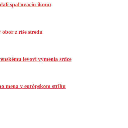
dali spaľovaciu ikonu
bor z ríše stredu
enskému levovi vymenia srdce
ho mena v európskom strihu