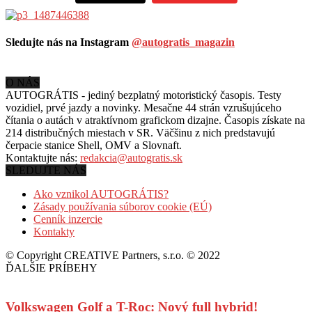
Sledujte nás na Instagram
@autogratis_magazin
O NÁS
AUTOGRÁTIS - jediný bezplatný motoristický časopis. Testy
vozidiel, prvé jazdy a novinky. Mesačne 44 strán vzrušujúceho
čítania o autách v
atraktívnom grafickom dizajne. Časopis získate na
214 distribučných miestach v SR. Väčšinu z nich predstavujú
čerpacie stanice Shell, OMV a Slovnaft.
Kontaktujte nás:
redakcia@autogratis.sk
SLEDUJTE NÁS
Ako vznikol AUTOGRÁTIS?
Zásady používania súborov cookie (EÚ)
Cenník inzercie
Kontakty
© Copyright CREATIVE Partners, s.r.o. © 2022
ĎALŠIE PRÍBEHY
Volkswagen Golf a T-Roc: Nový full hybrid!