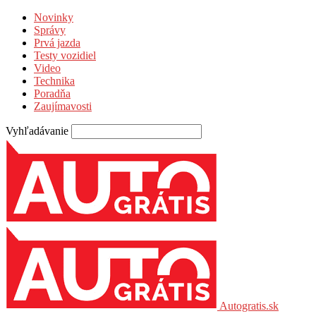
Novinky
Správy
Prvá jazda
Testy vozidiel
Video
Technika
Poradňa
Zaujímavosti
Vyhľadávanie
Autogratis.sk