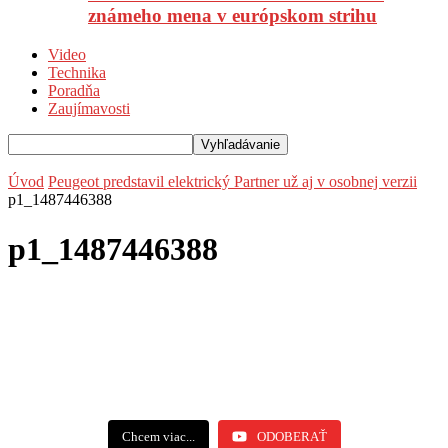
známeho mena v európskom strihu
Video
Technika
Poradňa
Zaujímavosti
Úvod
Peugeot predstavil elektrický Partner už aj v osobnej verzii
p1_1487446388
p1_1487446388
Chcem viac...
ODOBERAŤ