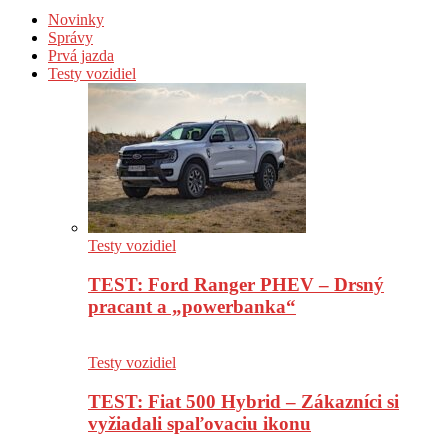
Novinky
Správy
Prvá jazda
Testy vozidiel
Testy vozidiel
TEST: Ford Ranger PHEV – Drsný
pracant a „powerbanka“
Testy vozidiel
TEST: Fiat 500 Hybrid – Zákazníci si
vyžiadali spaľovaciu ikonu