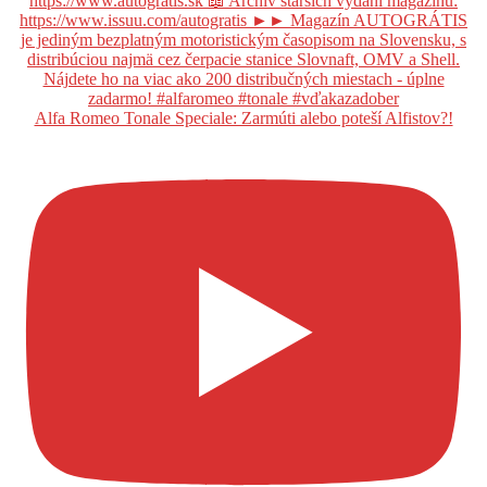
Alfa Romeo Tonale Speciale: Zarmúti alebo poteší Alfistov?!