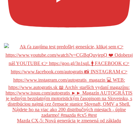
Mazda CX-5: Nová generácia je zmenená od základu