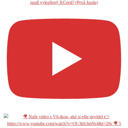
jazdí vylepšený XCeed? (Prvá Jazda)