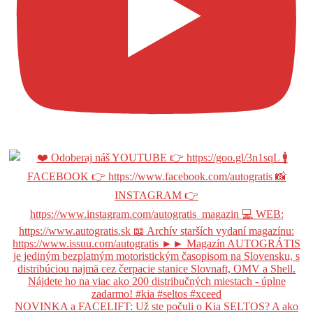
NOVINKA a FACELIFT: Už ste počuli o Kia SELTOS? A ako