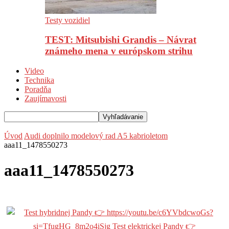
Testy vozidiel
TEST: Mitsubishi Grandis – Návrat
známeho mena v európskom strihu
Video
Technika
Poradňa
Zaujímavosti
Úvod
Audi doplnilo modelový rad A5 kabrioletom
aaa11_1478550273
aaa11_1478550273