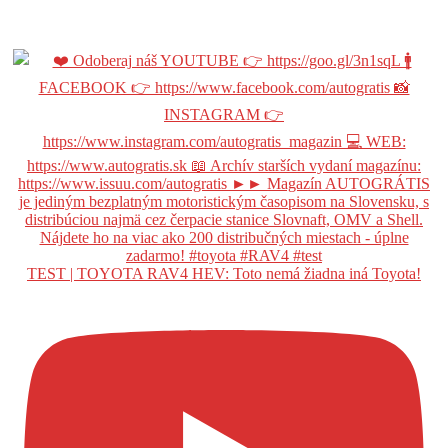
TEST | TOYOTA RAV4 HEV: Toto nemá žiadna iná Toyota!