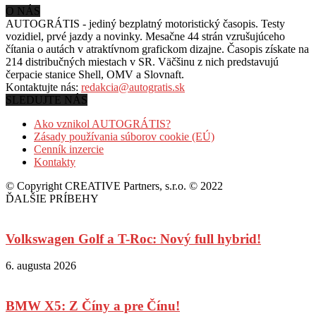
O NÁS
AUTOGRÁTIS - jediný bezplatný motoristický časopis. Testy
vozidiel, prvé jazdy a novinky. Mesačne 44 strán vzrušujúceho
čítania o autách v
atraktívnom grafickom dizajne. Časopis získate na
214 distribučných miestach v SR. Väčšinu z nich predstavujú
čerpacie stanice Shell, OMV a Slovnaft.
Kontaktujte nás:
redakcia@autogratis.sk
SLEDUJTE NÁS
Ako vznikol AUTOGRÁTIS?
Zásady používania súborov cookie (EÚ)
Cenník inzercie
Kontakty
© Copyright CREATIVE Partners, s.r.o. © 2022
ĎALŠIE PRÍBEHY
Volkswagen Golf a T-Roc: Nový full hybrid!
6. augusta 2026
BMW X5: Z Číny a pre Čínu!