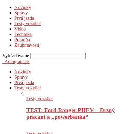
Novinky
Správy
Prvá jazda
Testy vozidiel
Video
Technika
Poradňa
Zaujímavosti
Vyhľadávanie
Autogratis.sk
Novinky
Správy
Prvá jazda
Testy vozidiel
Testy vozidiel
TEST: Ford Ranger PHEV – Drsný
pracant a „powerbanka“
Testy vozidiel