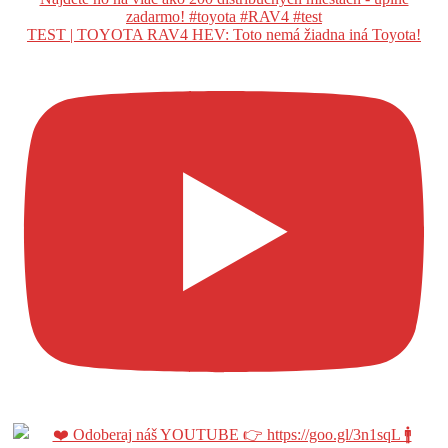
TEST | TOYOTA RAV4 HEV: Toto nemá žiadna iná Toyota!