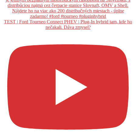
TEST | Ford Tourneo Connect PHEV | Plug-In hybrid tam, kde ho
nečakali. Dáva zmysel?