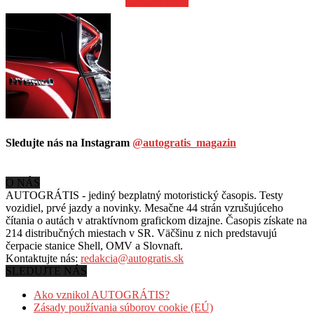
ODOBERAŤ
Sledujte nás na Instagram
@autogratis_magazin
O NÁS
AUTOGRÁTIS - jediný bezplatný motoristický časopis. Testy
vozidiel, prvé jazdy a novinky. Mesačne 44 strán vzrušujúceho
čítania o autách v
atraktívnom grafickom dizajne. Časopis získate na
214 distribučných miestach v SR. Väčšinu z nich predstavujú
čerpacie stanice Shell, OMV a Slovnaft.
Kontaktujte nás:
redakcia@autogratis.sk
SLEDUJTE NÁS
Ako vznikol AUTOGRÁTIS?
Zásady používania súborov cookie (EÚ)