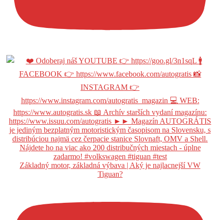
Základný motor, základná výbava | Aký je najlacnejší VW
Tiguan?