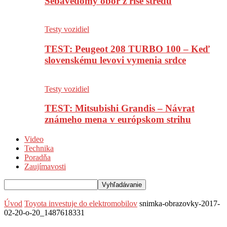
Sebavedomý obor z ríše stredu
Testy vozidiel
TEST: Peugeot 208 TURBO 100 – Keď
slovenskému levovi vymenia srdce
Testy vozidiel
TEST: Mitsubishi Grandis – Návrat
známeho mena v európskom strihu
Video
Technika
Poradňa
Zaujímavosti
Úvod
Toyota investuje do elektromobilov
snimka-obrazovky-2017-
02-20-o-20_1487618331