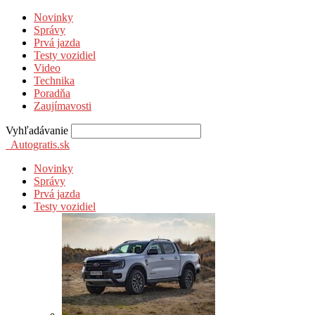
Novinky
Správy
Prvá jazda
Testy vozidiel
Video
Technika
Poradňa
Zaujímavosti
Vyhľadávanie
Autogratis.sk
Novinky
Správy
Prvá jazda
Testy vozidiel