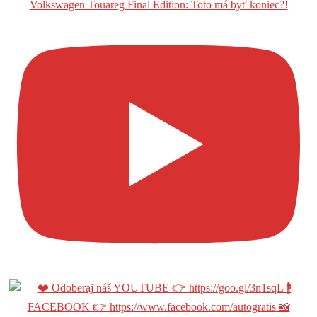
Volkswagen Touareg Final Edition: Toto má byť koniec?!