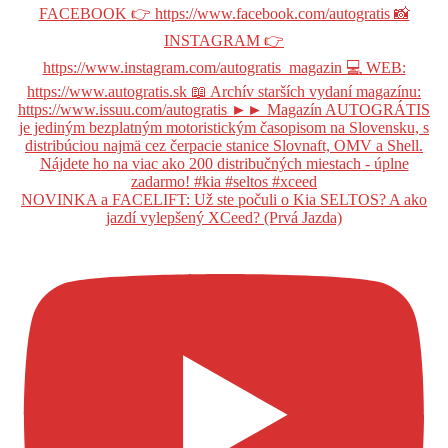
NOVINKA a FACELIFT: Už ste počuli o Kia SELTOS? A ako
jazdí vylepšený XCeed? (Prvá Jazda)