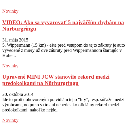
Novinky
VIDEO: Ako sa vyvarovať 5 najväčším chybám na
Nürburgringu
31. mája 2015
5. Wippermann (15 km) - ešte pred vstupom do tejto zákruty je auto
vyvedené z miery už dve zákruty pred Wippermannom štartujúc v
Hohe...
Novinky
Upravené MINI JCW stanovilo rekord medzi
predokolkami na Nürburgringu
20. októbra 2014
Ide to proti dohovoreným pravidlám tejto “hry”, resp. súťaže medzi
výrobcami, no preto sa to ani neberie ako oficiálny rekord medzi
predokolkami, nakoľko nejde...
Novinky