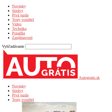
Novinky
Správy
Prvá jazda
Testy vozidiel
Video
Technika
Poradňa
Zaujímavosti
Vyhľadávanie
Autogratis.sk
Novinky
Správy
Prvá jazda
Testy vozidiel