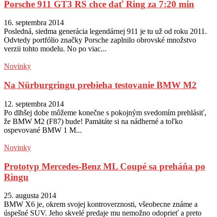
Porsche 911 GT3 RS chce dať Ring za 7:20 min
16. septembra 2014
Posledná, siedma generácia legendárnej 911 je tu už od roku 2011.
Odvtedy portfólio značky Porsche zaplnilo obrovské množstvo
verzii tohto modelu. No po viac...
Novinky
Na Nürburgringu prebieha testovanie BMW M2
12. septembra 2014
Po dlhšej dobe môžeme konečne s pokojným svedomím prehlásiť,
že BMW M2 (F87) bude! Pamätáte si na nádherné a toľko
ospevované BMW 1 M...
Novinky
Prototyp Mercedes-Benz ML Coupé sa preháňa po
Ringu
25. augusta 2014
BMW X6 je, okrem svojej kontroverznosti, všeobecne známe a
úspešné SUV. Jeho skvelé predaje mu nemožno odoprieť a preto