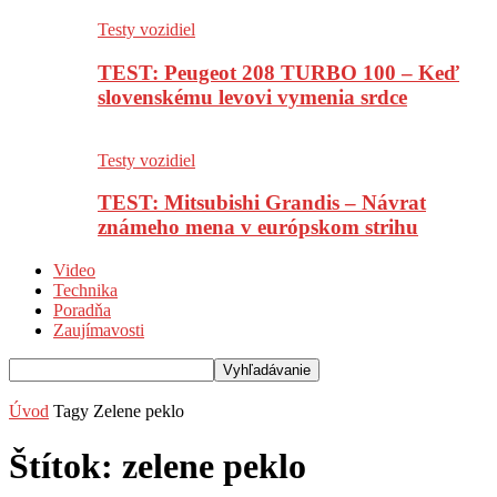
Testy vozidiel
TEST: Peugeot 208 TURBO 100 – Keď
slovenskému levovi vymenia srdce
Testy vozidiel
TEST: Mitsubishi Grandis – Návrat
známeho mena v európskom strihu
Video
Technika
Poradňa
Zaujímavosti
Úvod
Tagy
Zelene peklo
Štítok: zelene peklo