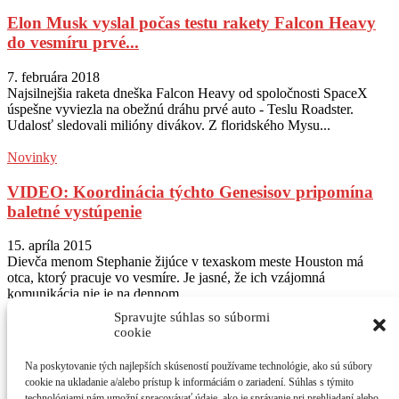
Elon Musk vyslal počas testu rakety Falcon Heavy
do vesmíru prvé...
7. februára 2018
Najsilnejšia raketa dneška Falcon Heavy od spoločnosti SpaceX
úspešne vyviezla na obežnú dráhu prvé auto - Teslu Roadster.
Udalosť sledovali milióny divákov. Z floridského Mysu...
Novinky
VIDEO: Koordinácia týchto Genesisov pripomína
baletné vystúpenie
15. apríla 2015
Dievča menom Stephanie žijúce v texaskom meste Houston má
otca, ktorý pracuje vo vesmíre. Je jasné, že ich vzájomná
komunikácia nie je na dennom...
Spravujte súhlas so súbormi
Sledujte nás na Instagram
@autogratis_magazin
cookie
Na poskytovanie tých najlepších skúseností používame technológie, ako sú súbory
O NÁS
cookie na ukladanie a/alebo prístup k informáciám o zariadení. Súhlas s týmito
AUTOGRÁTIS - jediný bezplatný motoristický časopis. Testy
technológiami nám umožní spracovávať údaje, ako je správanie pri prehliadaní alebo