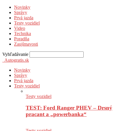
Novinky
Správy
Prvá jazda
Testy vozidiel
Video
Technika
Poradňa
Zaujímavosti
Vyhľadávanie
Autogratis.sk
Novinky
Správy
Prvá jazda
Testy vozidiel
Testy vozidiel
TEST: Ford Ranger PHEV – Drsný
pracant a „powerbanka“
Testy vozidiel