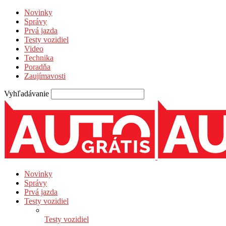
Novinky
Správy
Prvá jazda
Testy vozidiel
Video
Technika
Poradňa
Zaujímavosti
Vyhľadávanie
Novinky
Správy
Prvá jazda
Testy vozidiel
Testy vozidiel