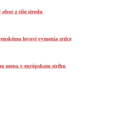
bor z ríše stredu
enskému levovi vymenia srdce
ho mena v európskom strihu