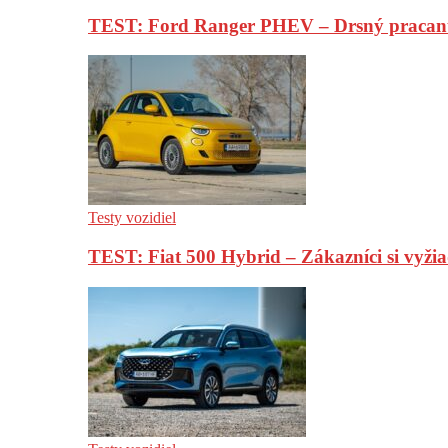
TEST: Ford Ranger PHEV – Drsný pracan
Testy vozidiel
TEST: Fiat 500 Hybrid – Zákazníci si vyžia