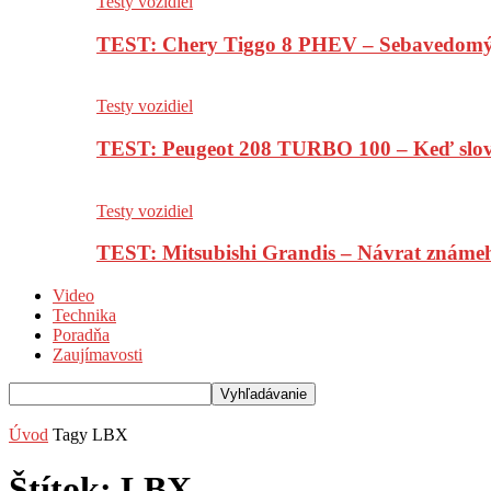
Testy vozidiel
TEST: Chery Tiggo 8 PHEV – Sebavedomý o
Testy vozidiel
TEST: Peugeot 208 TURBO 100 – Keď slov
Testy vozidiel
TEST: Mitsubishi Grandis – Návrat známe
Video
Technika
Poradňa
Zaujímavosti
Úvod
Tagy
LBX
Štítok: LBX