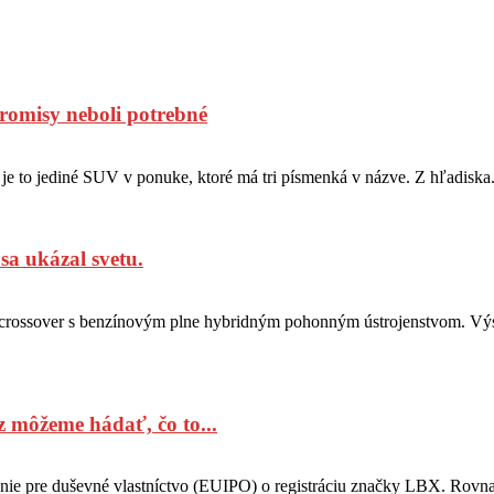
omisy neboli potrebné
 to jediné SUV v ponuke, ktoré má tri písmenká v názve. Z hľadiska.
a ukázal svetu.
ý crossover s benzínovým plne hybridným pohonným ústrojenstvom. 
z môžeme hádať, čo to...
e pre duševné vlastníctvo (EUIPO) o registráciu značky LBX. Rovnakú 