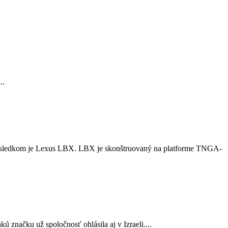
..
Výsledkom je Lexus LBX. LBX je skonštruovaný na platforme TNGA-
značku už spoločnosť ohlásila aj v Izraeli....