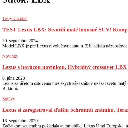
Testy vozidiel
TEST Lexus LBX: Stvorili malé luxusné SUV! Kompr
30. septembra 2024
Model LBX je pre Lexus revolučným autom. Z hľadiska názvoslovia je
Novinky
Lexus s horúcou novinkou. Hybridný crossover LBX s
6. júna 2023
Lexus za účelom oslovenia mestských zákazníkov ukázal svetu mal
B, ktorú...
Správy
Lexus si zaregistroval ďalšiu ochrannú známku. Tera
18. septembra 2020
Začiatkom septembra požiadala automobilka Lexus Úrad Európskej úni