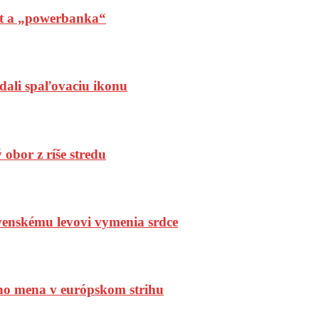
t a „powerbanka“
dali spaľovaciu ikonu
bor z ríše stredu
enskému levovi vymenia srdce
ho mena v európskom strihu