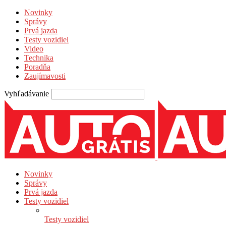
Novinky
Správy
Prvá jazda
Testy vozidiel
Video
Technika
Poradňa
Zaujímavosti
Vyhľadávanie
Novinky
Správy
Prvá jazda
Testy vozidiel
Testy vozidiel