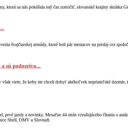
y, ktorá sa nás pokúšala istý čas zotročiť, slovanské krajiny skrátka 
..
avenia švajčiarskej armády, ktoré boli pár mesiacov na predaj cez spolo
 a sú podozrivo...
však viete, že keby ste chceli dobyť akékoľvek nepriateľské územie, 
, prvé jazdy a novinky. Mesačne 44 strán vzrušujúceho čítania o autá
anice Shell, OMV a Slovnaft.