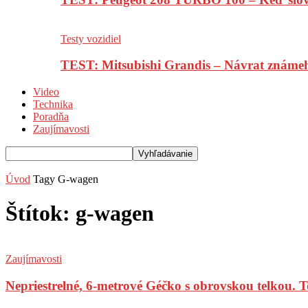
Testy vozidiel
TEST: Mitsubishi Grandis – Návrat známe
Video
Technika
Poradňa
Zaujímavosti
Úvod
Tagy
G-wagen
Štítok: g-wagen
Zaujímavosti
Nepriestrelné, 6-metrové Géčko s obrovskou telkou. T