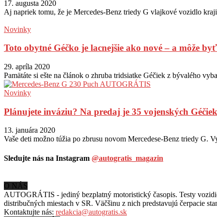
17. augusta 2020
Aj napriek tomu, že je Mercedes-Benz triedy G vlajkové vozidlo krajin
Novinky
Toto obytné Géčko je lacnejšie ako nové – a môže byť.
29. apríla 2020
Pamätáte si ešte na článok o zhruba tridsiatke Géčiek z bývalého vyb
Novinky
Plánujete inváziu? Na predaj je 35 vojenských Géčiek
13. januára 2020
Vaše deti možno túžia po zbrusu novom Mercedese-Benz triedy G. Vy 
Sledujte nás na Instagram
@autogratis_magazin
O NÁS
AUTOGRÁTIS - jediný bezplatný motoristický časopis. Testy vozidiel
distribučných miestach v SR. Väčšinu z nich predstavujú čerpacie st
Kontaktujte nás:
redakcia@autogratis.sk