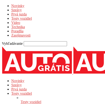
Novinky
Správy
Prvá jazda
Testy vozidiel
Video
Technika
Poradňa
Zaujímavosti
Vyhľadávanie
Novinky
Správy
Prvá jazda
Testy vozidiel
Testy vozidiel