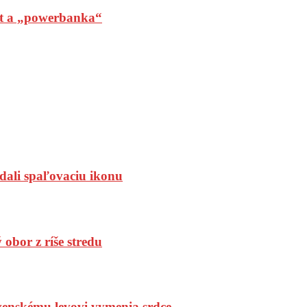
t a „powerbanka“
dali spaľovaciu ikonu
bor z ríše stredu
enskému levovi vymenia srdce