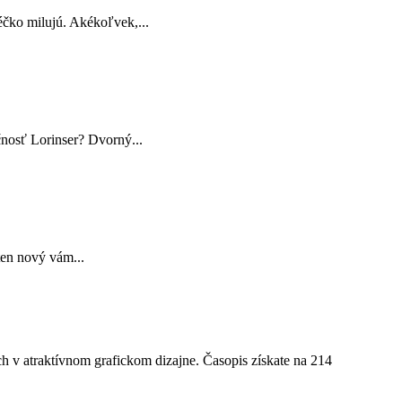
Géčko milujú. Akékoľvek,...
čnosť Lorinser? Dvorný...
ten nový vám...
ch v
atraktívnom grafickom dizajne. Časopis získate na 214