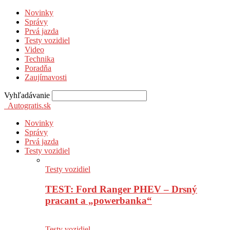
Novinky
Správy
Prvá jazda
Testy vozidiel
Video
Technika
Poradňa
Zaujímavosti
Vyhľadávanie
Autogratis.sk
Novinky
Správy
Prvá jazda
Testy vozidiel
Testy vozidiel
TEST: Ford Ranger PHEV – Drsný
pracant a „powerbanka“
Testy vozidiel