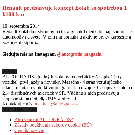
Renault predstavuje koncept Eolab so spotrebou 1
l/100 km
18. septembra 2014
Renault Eolab bol stvorený na to, aby patril medzi tie najúspornejšie
automobily na svete. V tom mu pomáhajú aktívne prvky karosérie a
koeficient odporu...
Sledujte nás na Instagram
@autogratis_magazin
O NÁS
AUTOGRÁTIS - jediný bezplatný motoristický časopis. Testy
vozidiel, prvé jazdy a novinky. Mesačne 44 strán vzrušujúceho
čítania o autách v
atraktívnom grafickom dizajne. Časopis získate na
214 distribučných miestach v SR. Väčšinu z nich predstavujú
čerpacie stanice Shell, OMV a Slovnaft.
Kontaktujte nás:
redakcia@autogratis.sk
SLEDUJTE NÁS
Ako vznikol AUTOGRÁTIS?
Zásady používania súborov cookie (EÚ)
Cenník inzercie