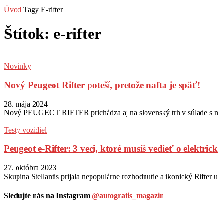
Úvod
Tagy
E-rifter
Štítok: e-rifter
Novinky
Nový Peugeot Rifter poteší, pretože nafta je späť!
28. mája 2024
Nový PEUGEOT RIFTER prichádza aj na slovenský trh v súlade s nový
Testy vozidiel
Peugeot e-Rifter: 3 veci, ktoré musíš vedieť o elektri
27. októbra 2023
Skupina Stellantis prijala nepopulárne rozhodnutie a ikonický Rifter 
Sledujte nás na Instagram
@autogratis_magazin