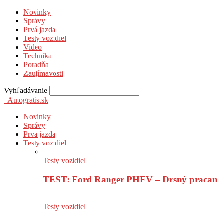
Novinky
Správy
Prvá jazda
Testy vozidiel
Video
Technika
Poradňa
Zaujímavosti
Vyhľadávanie
Autogratis.sk
Novinky
Správy
Prvá jazda
Testy vozidiel
Testy vozidiel
TEST: Ford Ranger PHEV – Drsný pracan
Testy vozidiel