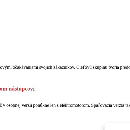
mi očakávaniami svojich zákazníkov. Cieľovú skupinu tvoria predovše
ckom nástupcovi
už v osobnej verzii ponúkne len s elektromotorom. Spaľovacia verzia ta