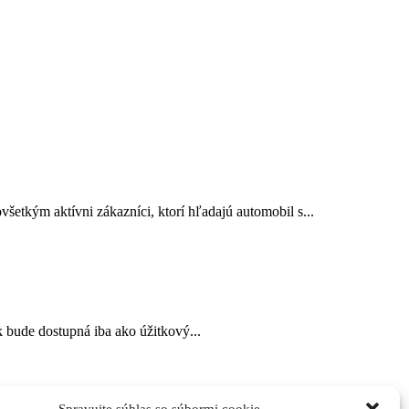
tkým aktívni zákazníci, ktorí hľadajú automobil s...
k bude dostupná iba ako úžitkový...
Spravujte súhlas so súbormi cookie