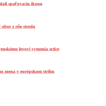
dali spaľovaciu ikonu
bor z ríše stredu
enskému levovi vymenia srdce
ho mena v európskom strihu