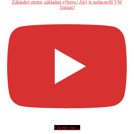
Základný motor, základná výbava | Aký je najlacnejší VW
Tiguan?
Chcem viac...