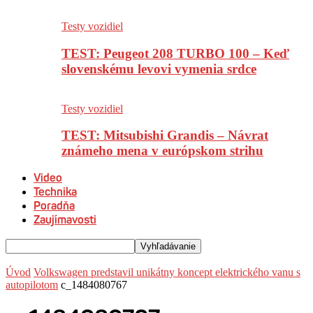
Testy vozidiel
TEST: Peugeot 208 TURBO 100 – Keď
slovenskému levovi vymenia srdce
Testy vozidiel
TEST: Mitsubishi Grandis – Návrat
známeho mena v európskom strihu
Video
Technika
Poradňa
Zaujímavosti
Úvod
Volkswagen predstavil unikátny koncept elektrického vanu s
autopilotom
c_1484080767