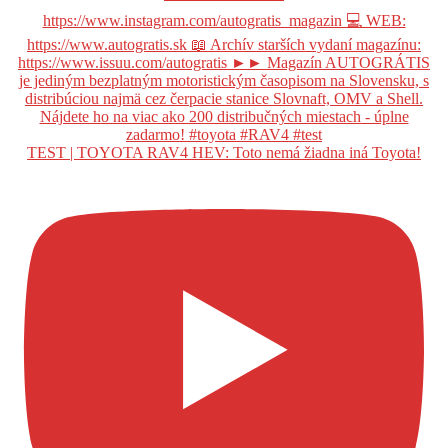
TEST | TOYOTA RAV4 HEV: Toto nemá žiadna iná Toyota!