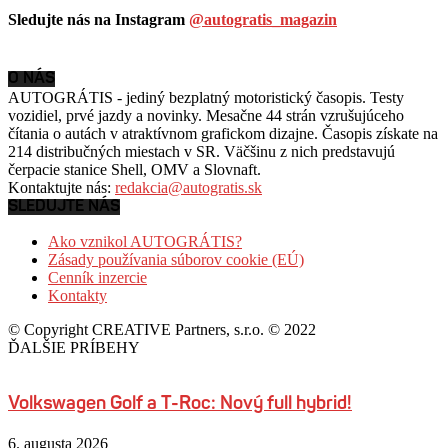
Sledujte nás na Instagram
@autogratis_magazin
O NÁS
AUTOGRÁTIS - jediný bezplatný motoristický časopis. Testy
vozidiel, prvé jazdy a novinky. Mesačne 44 strán vzrušujúceho
čítania o autách v
atraktívnom grafickom dizajne. Časopis získate na
214 distribučných miestach v SR. Väčšinu z nich predstavujú
čerpacie stanice Shell, OMV a Slovnaft.
Kontaktujte nás:
redakcia@autogratis.sk
SLEDUJTE NÁS
Ako vznikol AUTOGRÁTIS?
Zásady používania súborov cookie (EÚ)
Cenník inzercie
Kontakty
© Copyright CREATIVE Partners, s.r.o. © 2022
ĎALŠIE PRÍBEHY
Volkswagen Golf a T-Roc: Nový full hybrid!
6. augusta 2026