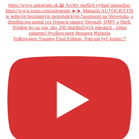
Volkswagen Touareg Final Edition: Toto má byť koniec?!