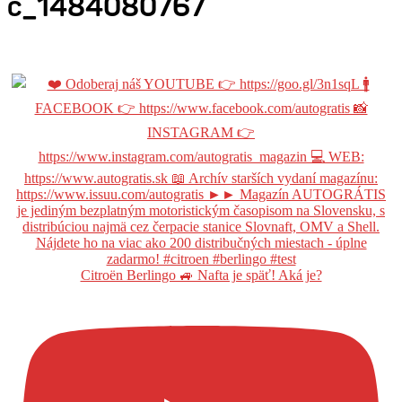
c_1484080767
Citroën Berlingo 🚙 Nafta je späť! Aká je?