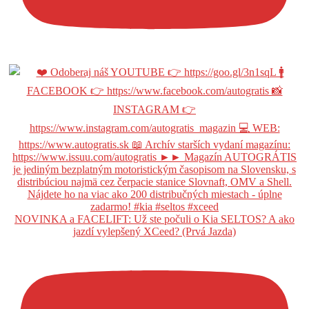
NOVINKA a FACELIFT: Už ste počuli o Kia SELTOS? A ako
jazdí vylepšený XCeed? (Prvá Jazda)