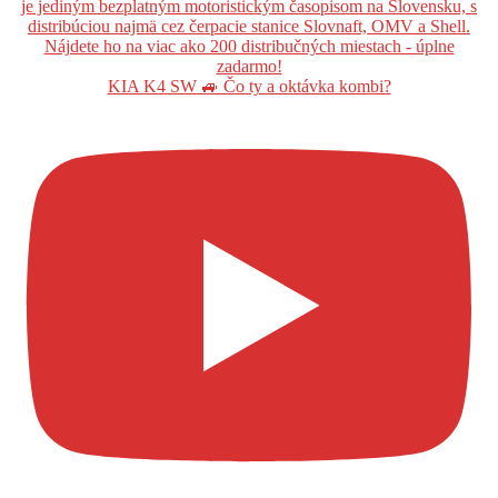
KIA K4 SW 🚙 Čo ty a oktávka kombi?