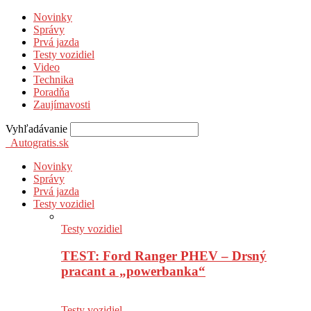
Novinky
Správy
Prvá jazda
Testy vozidiel
Video
Technika
Poradňa
Zaujímavosti
Vyhľadávanie
Autogratis.sk
Novinky
Správy
Prvá jazda
Testy vozidiel
Testy vozidiel
TEST: Ford Ranger PHEV – Drsný
pracant a „powerbanka“
Testy vozidiel