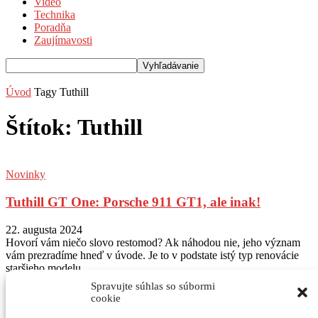
Video
Technika
Poradňa
Zaujímavosti
Úvod
Tagy
Tuthill
Štítok: Tuthill
Novinky
Tuthill GT One: Porsche 911 GT1, ale inak!
22. augusta 2024
Hovorí vám niečo slovo restomod? Ak náhodou nie, jeho význam
vám prezradíme hneď v úvode. Je to v podstate istý typ renovácie
staršieho modelu...
Spravujte súhlas so súbormi
Sledujte nás na Instagram
@autogratis_magazin
cookie