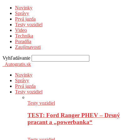
Novinky
Správy
Prvá jazda
Testy vozidiel
Video
Technika
Poradňa
Zaujímavosti
Vyhľadávanie
Autogratis.sk
Novinky
Správy
Prvá jazda
Testy vozidiel
Testy vozidiel
TEST: Ford Ranger PHEV – Drsný
pracant a „powerbanka“
Testy vozidiel