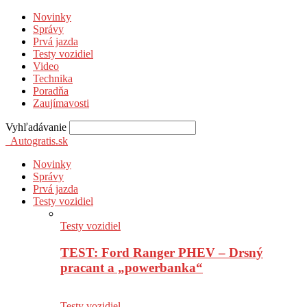
Novinky
Správy
Prvá jazda
Testy vozidiel
Video
Technika
Poradňa
Zaujímavosti
Vyhľadávanie
Autogratis.sk
Novinky
Správy
Prvá jazda
Testy vozidiel
Testy vozidiel
TEST: Ford Ranger PHEV – Drsný
pracant a „powerbanka“
Testy vozidiel