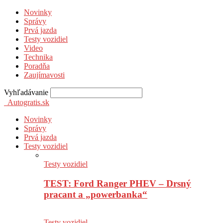
Novinky
Správy
Prvá jazda
Testy vozidiel
Video
Technika
Poradňa
Zaujímavosti
Vyhľadávanie
Autogratis.sk
Novinky
Správy
Prvá jazda
Testy vozidiel
Testy vozidiel
TEST: Ford Ranger PHEV – Drsný
pracant a „powerbanka“
Testy vozidiel