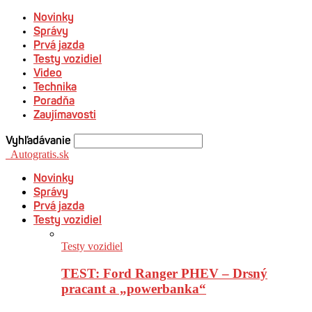
Novinky
Správy
Prvá jazda
Testy vozidiel
Video
Technika
Poradňa
Zaujímavosti
Vyhľadávanie
Autogratis.sk
Novinky
Správy
Prvá jazda
Testy vozidiel
Testy vozidiel
TEST: Ford Ranger PHEV – Drsný
pracant a „powerbanka“