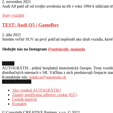
2. novembra 2021
Audi A8 patrí už od svojho uvedenia na trh v roku 1994 k stáliciam t
Testy vozidiel
TEST: Audi Q5 | GameBoy
2. júla 2021
Stredne veľké SUV na prvý pohľad nepôsobí ako druh vozidla, ktoré 
Sledujte nás na Instagram
@autogratis_magazin
O NÁS
AUTOGRÁTIS - jediný bezplatný motoristický časopis. Testy vozidiel
distribučných miestach v SR. Väčšinu z nich predstavujú čerpacie st
Kontaktujte nás:
redakcia@autogratis.sk
SLEDUJTE NÁS
Ako vznikol AUTOGRÁTIS?
Zásady používania súborov cookie (EÚ)
Cenník inzercie
Kontakty
© Copyright CREATIVE Partners, s.r.o. © 2022