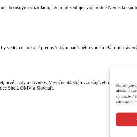
rhu s luxusnými vozidlami, kde reprezentuje svoje rodné Nemecko spolu
by vedelo uspokojiť predovšetkým nadšeného vodiča. Pár dní strávený
, prvé jazdy a novinky. Mesačne 44 strán vzrušujúceho čítania o autá
Na poskytovan
anice Shell, OMV a Slovnaft.
ukladanie a/al
spracovávať úd
odvolanie súhl