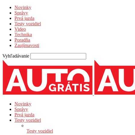
Novinky
Správy
Prvá jazda
Testy vozidiel
Video
Technika
Poradňa
Zaujímavosti
Vyhľadávanie
Novinky
Správy
Prvá jazda
Testy vozidiel
Testy vozidiel