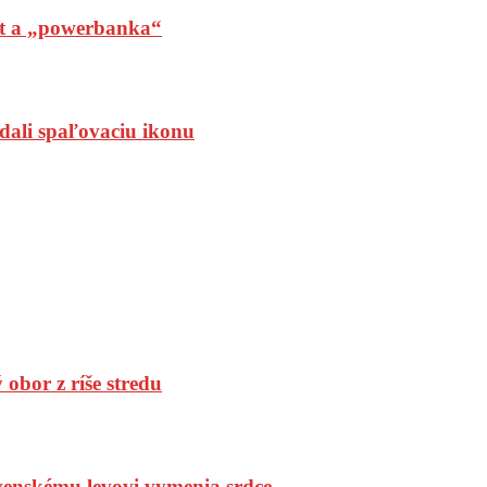
t a „powerbanka“
dali spaľovaciu ikonu
bor z ríše stredu
enskému levovi vymenia srdce