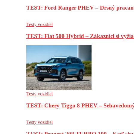
TEST: Ford Ranger PHEV – Drsný pracan
Testy vozidiel
TEST: Fiat 500 Hybrid – Zákazníci si vyžia
Testy vozidiel
TEST: Chery Tiggo 8 PHEV – Sebavedomý o
Testy vozidiel
TEST: Peugeot 208 TURBO 100 – Keď slov