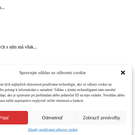
...
ch s ním má však...
Spravujte súhlas so súbormi cookie
ch v
atraktívnom grafickom dizajne. Časopis získate na 214
ie tých najlepších skúseností používame technológie, ako sú súbory cookie na
ebo prístup k informáciám o zariadení. Súhlas s týmito technológiami nám umožní
aje, ako je správanie pri prehliadaní alebo jedinečné ID na tejto stránke. Nesúhlas alebo
asu môže nepriaznivo ovplyvniť určité vlastnosti a funkcie.
Prijať
Odmietnúť
Zobraziť predvoľby
Zásady používania súborov cookie