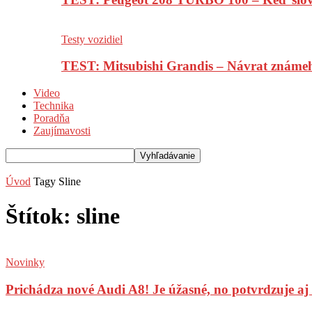
Testy vozidiel
TEST: Mitsubishi Grandis – Návrat známe
Video
Technika
Poradňa
Zaujímavosti
Úvod
Tagy
Sline
Štítok: sline
Novinky
Prichádza nové Audi A8! Je úžasné, no potvrdzuje aj n