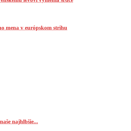
ho mena v európskom strihu
aše najhlbšie...