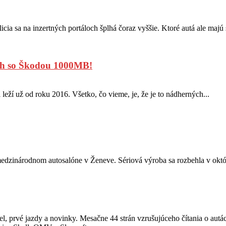
ia sa na inzertných portáloch šplhá čoraz vyššie. Ktoré autá ale majú 
och so Škodou 1000MB!
 leží už od roku 2016. Všetko, čo vieme, je, že je to nádherných...
edzinárodnom autosalóne v Ženeve. Sériová výroba sa rozbehla v októb
, prvé jazdy a novinky. Mesačne 44 strán vzrušujúceho čítania o autá