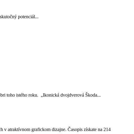
skutočný potenciál...
ri toho istého roku. „Ikonická dvojdverová Škoda...
ch v
atraktívnom grafickom dizajne. Časopis získate na 214