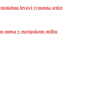
enskému levovi vymenia srdce
ho mena v európskom strihu