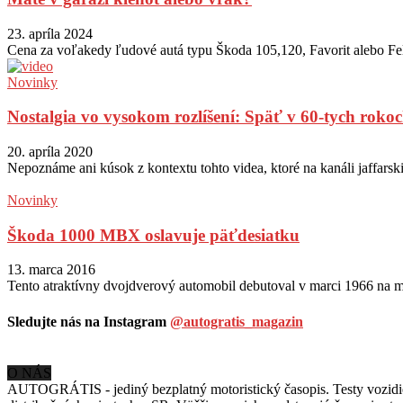
23. apríla 2024
Cena za voľakedy ľudové autá typu Škoda 105,120, Favorit alebo Felic
Novinky
Nostalgia vo vysokom rozlíšení: Späť v 60-tych rok
20. apríla 2020
Nepoznáme ani kúsok z kontextu tohto videa, ktoré na kanáli jaffarski
Novinky
Škoda 1000 MBX oslavuje päťdesiatku
13. marca 2016
Tento atraktívny dvojdverový automobil debutoval v marci 1966 na m
Sledujte nás na Instagram
@autogratis_magazin
O NÁS
AUTOGRÁTIS - jediný bezplatný motoristický časopis. Testy vozidiel