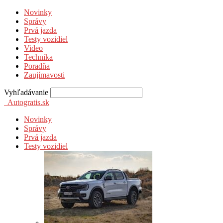
Novinky
Správy
Prvá jazda
Testy vozidiel
Video
Technika
Poradňa
Zaujímavosti
Vyhľadávanie
Autogratis.sk
Novinky
Správy
Prvá jazda
Testy vozidiel