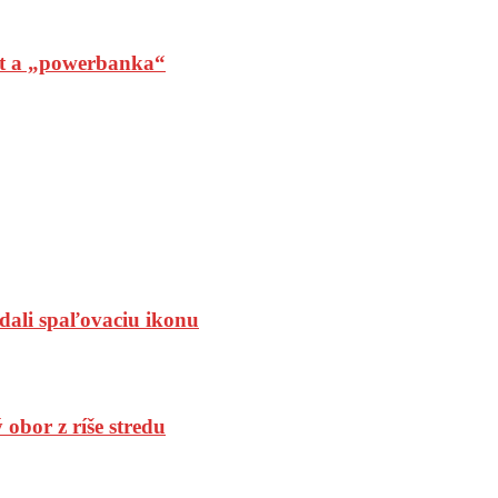
t a „powerbanka“
dali spaľovaciu ikonu
bor z ríše stredu