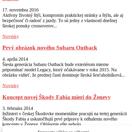
17. novembra 2016
Aktívny životný štýl, kompromis praktickej stránky a štýlu, ale aj
bezpečnosť či radosť z jazdy. To sú jedny z vlastností dnešnej
širokej ponuky crossoverov...
Novinky
Prvý obrázok nového Subaru Outback
4. apríla 2014
Šiesta generácia Subaru Outback bude exteriérom mierne
pripomínať model Legacy, ktorý očakávame v roku 2015. Na
obrázku vidieť, že prednej časti dominuje široká šesťuholníková...
Novinky
Koncept novej Škody Fabia mieri do Ženevy
3. februára 2014
Inžinieri v českej Škodovke momentálne pracujú na tretej generácii
Škody Fabia a uskutočňujú prvé prípravy k odhaleniu nového
konceptu v Ženeve. Ohlásenie ešte nebolo...