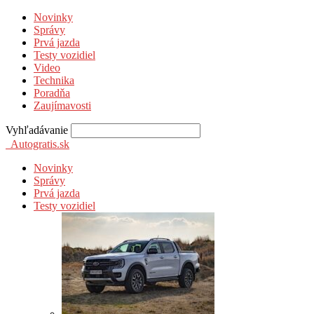
Novinky
Správy
Prvá jazda
Testy vozidiel
Video
Technika
Poradňa
Zaujímavosti
Vyhľadávanie
Autogratis.sk
Novinky
Správy
Prvá jazda
Testy vozidiel