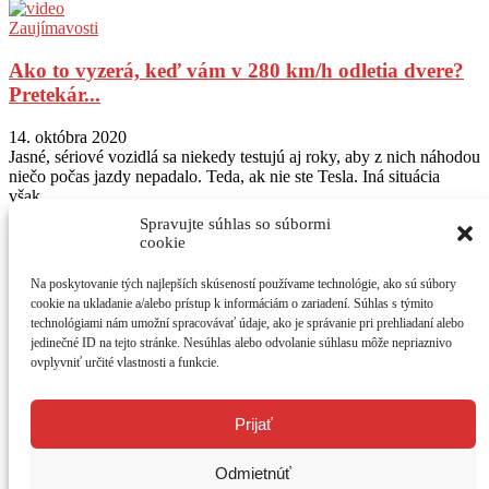
Zaujímavosti
Ako to vyzerá, keď vám v 280 km/h odletia dvere?
Pretekár...
14. októbra 2020
Jasné, sériové vozidlá sa niekedy testujú aj roky, aby z nich náhodou
niečo počas jazdy nepadalo. Teda, ak nie ste Tesla. Iná situácia
však...
Spravujte súhlas so súbormi
Sledujte nás na Instagram
@autogratis_magazin
cookie
Na poskytovanie tých najlepších skúseností používame technológie, ako sú súbory
O NÁS
cookie na ukladanie a/alebo prístup k informáciám o zariadení. Súhlas s týmito
AUTOGRÁTIS - jediný bezplatný motoristický časopis. Testy
technológiami nám umožní spracovávať údaje, ako je správanie pri prehliadaní alebo
vozidiel, prvé jazdy a novinky. Mesačne 44 strán vzrušujúceho
jedinečné ID na tejto stránke. Nesúhlas alebo odvolanie súhlasu môže nepriaznivo
čítania o autách v
atraktívnom grafickom dizajne. Časopis získate na
ovplyvniť určité vlastnosti a funkcie.
214 distribučných miestach v SR. Väčšinu z nich predstavujú
čerpacie stanice Shell, OMV a Slovnaft.
Kontaktujte nás:
redakcia@autogratis.sk
Prijať
SLEDUJTE NÁS
Odmietnúť
Ako vznikol AUTOGRÁTIS?