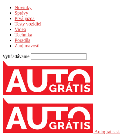
Novinky
Správy
Prvá jazda
Testy vozidiel
Video
Technika
Poradňa
Zaujímavosti
Vyhľadávanie
Autogratis.sk