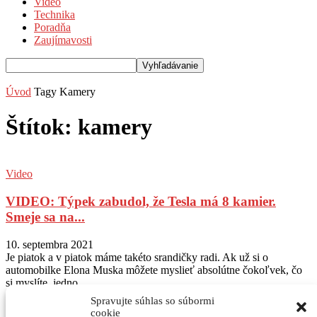
Video
Technika
Poradňa
Zaujímavosti
Úvod
Tagy
Kamery
Štítok: kamery
Video
VIDEO: Týpek zabudol, že Tesla má 8 kamier.
Smeje sa na...
10. septembra 2021
Je piatok a v piatok máme takéto srandičky radi. Ak už si o
automobilke Elona Muska môžete myslieť absolútne čokoľvek, čo
si myslíte, jedno...
Spravujte súhlas so súbormi
Sledujte nás na Instagram
@autogratis_magazin
cookie