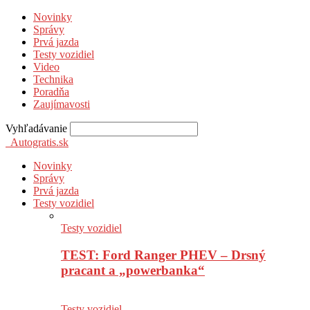
Novinky
Správy
Prvá jazda
Testy vozidiel
Video
Technika
Poradňa
Zaujímavosti
Vyhľadávanie
Autogratis.sk
Novinky
Správy
Prvá jazda
Testy vozidiel
Testy vozidiel
TEST: Ford Ranger PHEV – Drsný
pracant a „powerbanka“
Testy vozidiel