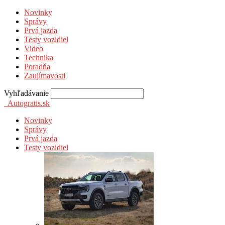
Novinky
Správy
Prvá jazda
Testy vozidiel
Video
Technika
Poradňa
Zaujímavosti
Vyhľadávanie
Autogratis.sk
Novinky
Správy
Prvá jazda
Testy vozidiel