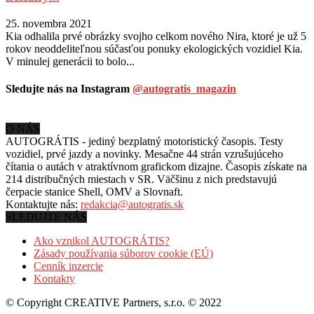
25. novembra 2021
Kia odhalila prvé obrázky svojho celkom nového Nira, ktoré je už 5
rokov neoddeliteľnou súčasťou ponuky ekologických vozidiel Kia.
V minulej generácii to bolo...
Sledujte nás na Instagram
@autogratis_magazin
O NÁS
AUTOGRÁTIS - jediný bezplatný motoristický časopis. Testy
vozidiel, prvé jazdy a novinky. Mesačne 44 strán vzrušujúceho
čítania o autách v
atraktívnom grafickom dizajne. Časopis získate na
214 distribučných miestach v SR. Väčšinu z nich predstavujú
čerpacie stanice Shell, OMV a Slovnaft.
Kontaktujte nás:
redakcia@autogratis.sk
SLEDUJTE NÁS
Ako vznikol AUTOGRÁTIS?
Zásady používania súborov cookie (EÚ)
Cenník inzercie
Kontakty
© Copyright CREATIVE Partners, s.r.o. © 2022