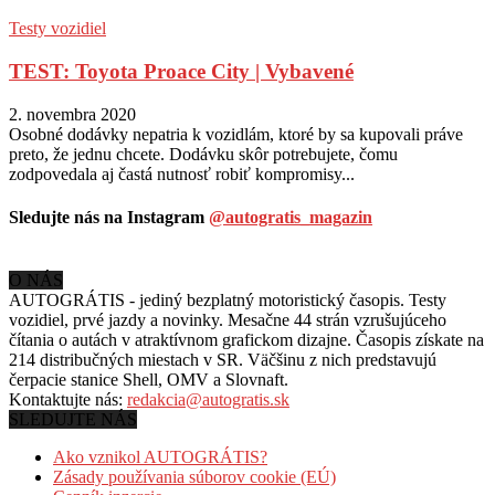
Testy vozidiel
TEST: Toyota Proace City | Vybavené
2. novembra 2020
Osobné dodávky nepatria k vozidlám, ktoré by sa kupovali práve
preto, že jednu chcete. Dodávku skôr potrebujete, čomu
zodpovedala aj častá nutnosť robiť kompromisy...
Sledujte nás na Instagram
@autogratis_magazin
O NÁS
AUTOGRÁTIS - jediný bezplatný motoristický časopis. Testy
vozidiel, prvé jazdy a novinky. Mesačne 44 strán vzrušujúceho
čítania o autách v
atraktívnom grafickom dizajne. Časopis získate na
214 distribučných miestach v SR. Väčšinu z nich predstavujú
čerpacie stanice Shell, OMV a Slovnaft.
Kontaktujte nás:
redakcia@autogratis.sk
SLEDUJTE NÁS
Ako vznikol AUTOGRÁTIS?
Zásady používania súborov cookie (EÚ)