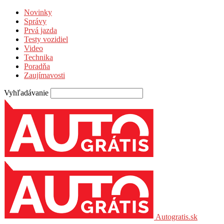
Novinky
Správy
Prvá jazda
Testy vozidiel
Video
Technika
Poradňa
Zaujímavosti
Vyhľadávanie
Autogratis.sk