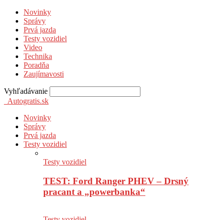
Novinky
Správy
Prvá jazda
Testy vozidiel
Video
Technika
Poradňa
Zaujímavosti
Vyhľadávanie
Autogratis.sk
Novinky
Správy
Prvá jazda
Testy vozidiel
Testy vozidiel
TEST: Ford Ranger PHEV – Drsný
pracant a „powerbanka“
Testy vozidiel