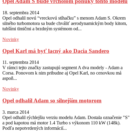
Opel Adam S bude vrcholom ponuky tohto modelu
18. septembra 2014
Opel odhalil novú “vreckovú stíhačku” s menom Adam S. Okrem
silného turbomotora sa bude chváliť aerodynamickým body kitom,
tuhšími tlmičmi a brzdným systémom od...
Novinky
Opel Karl má byť lacný ako Dacia Sandero
11. septembra 2014
V rámci tejto značky zastupujú segment A dva modely - Adam a
Corsa. Ponovom k nim pribudne aj Opel Karl, no cenovkou má
aspoň...
Novinky
Opel odhalil Adam so silnejším motorom
3. marca 2014
Opel odhalil rýchlejšiu verziu modelu Adam. Dostala označenie "S"
a pod kapotou má motor 1.4 Turbo s výkonom 110 kW (148k).
Podľa nepotvrdených informácií...