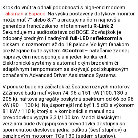
Krok do vnútra odhalí podobnosti s high-end modelmi
Talisman
a
Espace
. Na výšku postavený dotykový monitor
môže mať 7” alebo 8,7” a pracuje na ňom najnovšia
generácia francúzskeho infotainmentu
R-Link 2
.
Sekunduje mu audiosústava od BOSE. Zovňajšok je
zdobený predným i zadnýmii
full-LED reflektormi
a
diskami s rozmerom až do 18 palcov. Veľkým ťahákom
pre Mégane bude systém
4Control
– natáčanie zadnej
nápravy, čím nedisponuje ani jeden konkurent.
Elektronické systémy s automatickým brzdením či
adaptívnym tempomatom sa skrývajú pod skupinovým
označením Advanced Driver Assistance Systems.
V ponuke bude na začiatok až šestica rôznych motorov.
Zážihové budú mať výkon 74, 96 a 151 kW (100, 130 a
205 k), naftové agregáty poskytnú spektrum od 66 po 96
kW (90 – 130 k). Najúspornejší má byť 1.5 dCi s výkonom
81 kW / 110 k, ktorý si v kombinácii s manuálnou
prevodovkou vypýta 3,3 l/100 km. Medzi klasickými
verziami bude dvojspojková prevodovka dostupná so
spomenutou dieslovou jedna-päťkou (šesť stupňov) a
benzínovým motorom TCe 130 (sedem stupňov).