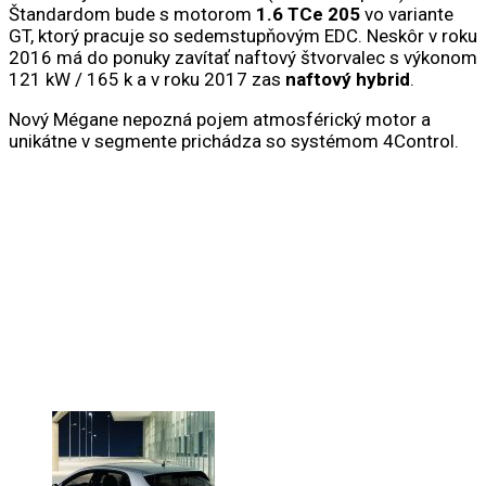
Štandardom bude s motorom
1.6 TCe 205
vo variante
GT, ktorý pracuje so sedemstupňovým EDC. Neskôr v roku
2016 má do ponuky zavítať naftový štvorvalec s výkonom
121 kW / 165 k a v roku 2017 zas
n
aftový hybrid
.
Nový Mégane nepozná pojem atmosférický motor a
unikátne v segmente prichádza so systémom 4Control.