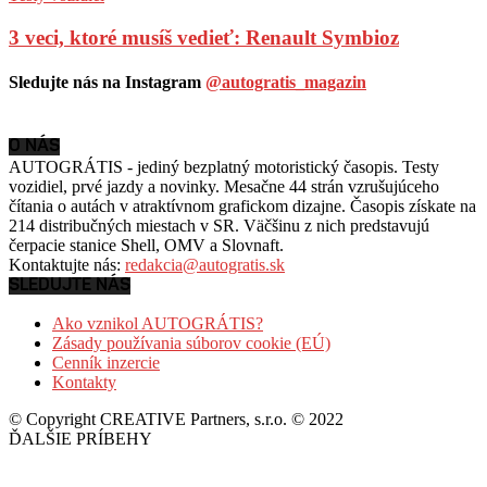
3 veci, ktoré musíš vedieť: Renault Symbioz
Sledujte nás na Instagram
@autogratis_magazin
O NÁS
AUTOGRÁTIS - jediný bezplatný motoristický časopis. Testy
vozidiel, prvé jazdy a novinky. Mesačne 44 strán vzrušujúceho
čítania o autách v
atraktívnom grafickom dizajne. Časopis získate na
214 distribučných miestach v SR. Väčšinu z nich predstavujú
čerpacie stanice Shell, OMV a Slovnaft.
Kontaktujte nás:
redakcia@autogratis.sk
SLEDUJTE NÁS
Ako vznikol AUTOGRÁTIS?
Zásady používania súborov cookie (EÚ)
Cenník inzercie
Kontakty
© Copyright CREATIVE Partners, s.r.o. © 2022
ĎALŠIE PRÍBEHY