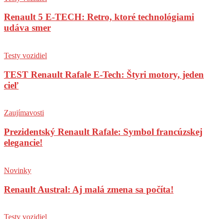
Renault 5 E-TECH: Retro, ktoré technológiami
udáva smer
Testy vozidiel
TEST Renault Rafale E-Tech: Štyri motory, jeden
cieľ
Zaujímavosti
Prezidentský Renault Rafale: Symbol francúzskej
elegancie!
Novinky
Renault Austral: Aj malá zmena sa počíta!
Testy vozidiel