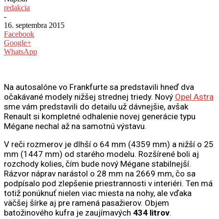
redakcia
-
16. septembra 2015
Facebook
Google+
WhatsApp
Na autosalóne vo Frankfurte sa predstavili hneď dva
očakávané modely nižšej strednej triedy. Nový
Opel Astra
sme vám predstavili do detailu už dávnejšie, avšak
Renault si kompletné odhalenie novej generácie typu
Mégane nechal až na samotnú výstavu.
V reči rozmerov je dlhší o 64 mm (4359 mm) a nižší o 25
mm (1447 mm) od starého modelu. Rozšírené boli aj
rozchody kolies, čím bude nový Mégane stabilnejší.
Rázvor náprav narástol o 28 mm na 2669 mm, čo sa
podpísalo pod zlepšenie priestrannosti v interiéri. Ten má
totiž ponúknuť nielen viac miesta na nohy, ale vďaka
väčšej šírke aj pre ramená pasažierov. Objem
batožinového kufra je zaujímavých
434 litrov
.