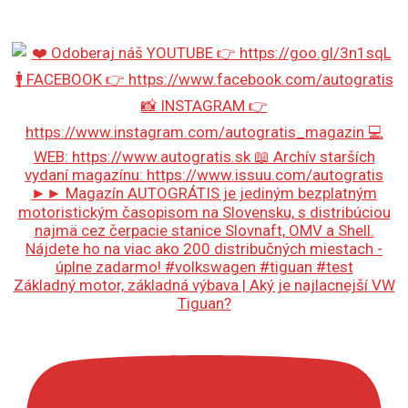
Základný motor, základná výbava | Aký je najlacnejší VW
Tiguan?