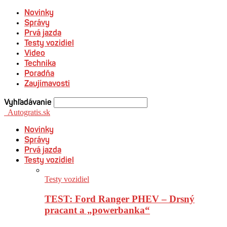
Novinky
Správy
Prvá jazda
Testy vozidiel
Video
Technika
Poradňa
Zaujímavosti
Vyhľadávanie
Autogratis.sk
Novinky
Správy
Prvá jazda
Testy vozidiel
Testy vozidiel
TEST: Ford Ranger PHEV – Drsný
pracant a „powerbanka“