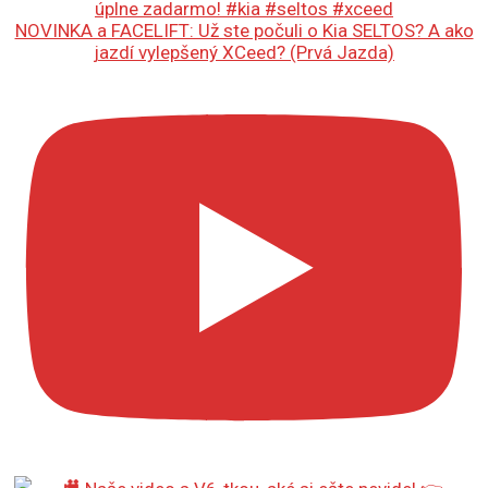
NOVINKA a FACELIFT: Už ste počuli o Kia SELTOS? A ako
jazdí vylepšený XCeed? (Prvá Jazda)