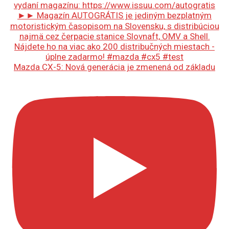
Mazda CX-5: Nová generácia je zmenená od základu