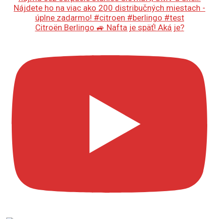
Citroën Berlingo 🚙 Nafta je späť! Aká je?