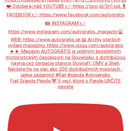
Fiat Grande Panda 🐼 5 vecí, ktoré o Pande URČITE
neviete