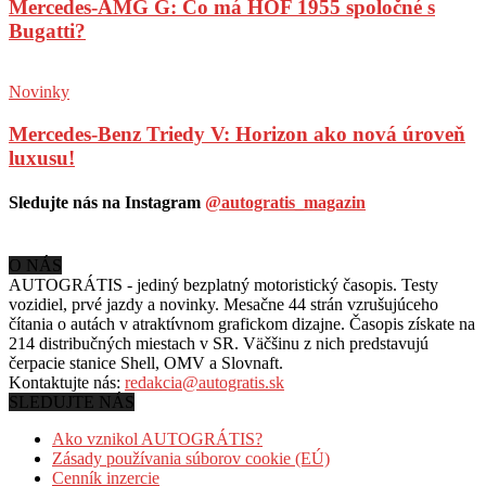
Mercedes-AMG G: Čo má HOF 1955 spoločné s
Bugatti?
Novinky
Mercedes-Benz Triedy V: Horizon ako nová úroveň
luxusu!
Sledujte nás na Instagram
@autogratis_magazin
O NÁS
AUTOGRÁTIS - jediný bezplatný motoristický časopis. Testy
vozidiel, prvé jazdy a novinky. Mesačne 44 strán vzrušujúceho
čítania o autách v
atraktívnom grafickom dizajne. Časopis získate na
214 distribučných miestach v SR. Väčšinu z nich predstavujú
čerpacie stanice Shell, OMV a Slovnaft.
Kontaktujte nás:
redakcia@autogratis.sk
SLEDUJTE NÁS
Ako vznikol AUTOGRÁTIS?
Zásady používania súborov cookie (EÚ)
Cenník inzercie