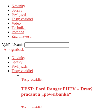
Novinky
Správy
Prvá jazda
Testy vozidiel
Video
Technika
Poradňa
Zaujímavosti
Vyhľadávanie
Autogratis.sk
Novinky
Správy
Prvá jazda
Testy vozidiel
Testy vozidiel
TEST: Ford Ranger PHEV – Drsný
pracant a „powerbanka“
Testy vozidiel