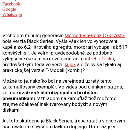
Facebook
Google+
WhatsApp
Vrcholom minulej generácie
Mercedesu-Benz C 63 AMG
bola verzia Black Series. Vyšla však len vo vyhotovení
kupé a zo 6,2-litrového agregátu motorári vydupali až 517
konských síl. Je veľmi pravdepodobné, že podobné
vylepšenie čaká aj na novú generáciu
ostrého C-čka
,
predovšetkým teda vo verzii
kupé
, ale že by sa týkalo aj
praktickejšej verzie T-Modell (kombi)?
Možné to je, nakoľko bol na verejnosti uzretý tento
zakamuflovaný exemplár. Vo videu pod článkom sa zdá,
že má
rozšírené blatníky spolu s hrubšími
pneumatikami
. Vzhľadom na kamufláž tiež môžeme
zrejme očakávať inak tvarovaný bodykit s novými
diskami.
Ak toto skutočne je Black Series, treba rátať s vidlicovým
osemvalcom s vyššou dávkou dopingu. Doteraz je v